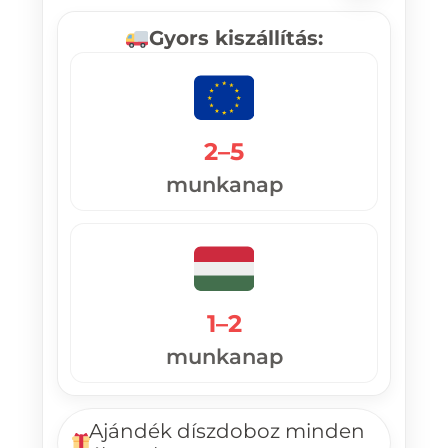
Gyors kiszállítás:
2–5
munkanap
1–2
munkanap
Ajándék díszdoboz minden