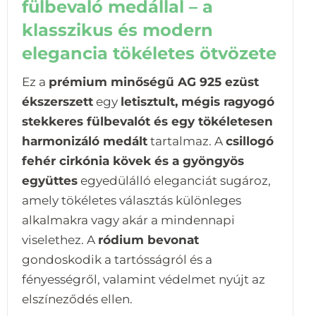
fülbevaló medállal – a
klasszikus és modern
elegancia tökéletes ötvözete
Ez a
prémium minőségű AG 925 ezüst
ékszerszett
egy
letisztult, mégis ragyogó
stekkeres fülbevalót és egy tökéletesen
harmonizáló medált
tartalmaz. A
csillogó
fehér cirkónia kövek és a gyöngyös
együttes
egyedülálló eleganciát sugároz,
amely tökéletes választás különleges
alkalmakra vagy akár a mindennapi
viselethez. A
ródium bevonat
gondoskodik a tartósságról és a
fényességről, valamint védelmet nyújt az
elszíneződés ellen.