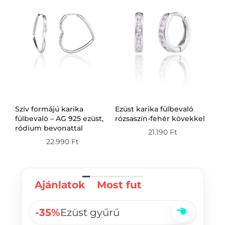
Szív formájú karika
Ezüst karika fülbevaló
Ez
g
fülbevaló – AG 925 ezüst,
rózsaszín-fehér kövekkel
fü
ródium bevonattal
21.190
Ft
22.990
Ft
Ajánlatok
Most fut
-35%
Ezüst gyűrű