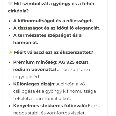
Mit szimbolizál a gyöngy és a fehér
cirkónia?
A kifinomultságot és a nőiességet.
A tisztaságot és az időtálló eleganciát.
A természetes szépséget és a
harmóniát.
Miért válaszd ezt az ékszerszettet?
Prémium minőség:
AG 925 ezüst
,
ródium bevonattal
a hosszan tartó
ragyogásért.
Különleges dizájn:
A cirkónia kő
csillogása és a gyöngy kifinomultsága
tökéletes harmóniát alkot.
Kényelmes stekkeres fülbevaló:
Egész
napos stabil és komfortos viselet.