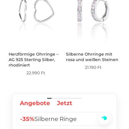
Herzförmige Ohrringe –
Silberne Ohrringe mit
Si
AG 925 Sterling Silber,
rosa und weißen Steinen
mi
ert
rhodiniert
21.190
Ft
22.990
Ft
Angebote
Jetzt
-35%
Silberne Ringe