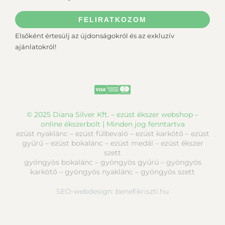
FELIRATKOZOM
Elsőként értesülj az újdonságokról és az exkluzív
ajánlatokról!
© 2025 Diana Silver Kft. – ezüst ékszer webshop –
online ékszerbolt | Minden jog fenntartva
ezüst nyaklánc – ezüst fülbevaló – ezüst karkötő – ezüst
gyűrű – ezüst bokalánc – ezüst medál – ezüst ékszer
szett
gyöngyös bokalánc – gyöngyös gyűrű – gyöngyös
karkötő – gyöngyös nyaklánc – gyöngyös szett
SEO-webdesign:
benefikriszti.hu