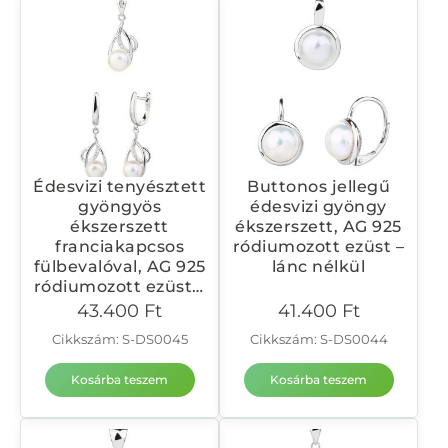
Édesvizi tenyésztett
Buttonos jellegű
gyöngyös
édesvizi gyöngy
ékszerszett
ékszerszett, AG 925
franciakapcsos
ródiumozott ezüst –
fülbevalóval, AG 925
lánc nélkül
ródiumozott ezüst –
lánc nélkül
43.400
Ft
41.400
Ft
Cikkszám: S-DS0045
Cikkszám: S-DS0044
Kosárba teszem
Kosárba teszem