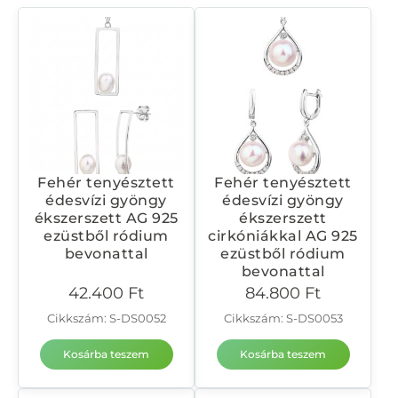
Fehér tenyésztett
Fehér tenyésztett
édesvízi gyöngy
édesvízi gyöngy
ékszerszett AG 925
ékszerszett
ezüstből ródium
cirkóniákkal AG 925
bevonattal
ezüstből ródium
bevonattal
42.400
Ft
84.800
Ft
Cikkszám: S-DS0052
Cikkszám: S-DS0053
Kosárba teszem
Kosárba teszem