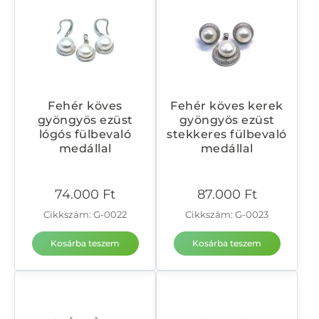
Fehér köves
Fehér köves kerek
gyöngyös ezüst
gyöngyös ezüst
lógós fülbevaló
stekkeres fülbevaló
medállal
medállal
74.000
Ft
87.000
Ft
Cikkszám: G-0022
Cikkszám: G-0023
Kosárba teszem
Kosárba teszem