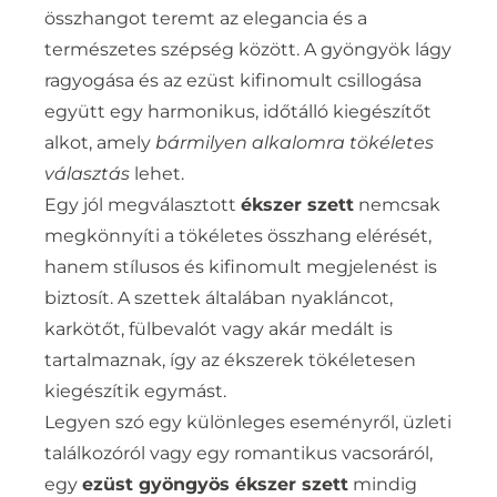
összhangot teremt az elegancia és a
természetes szépség között. A gyöngyök lágy
ragyogása és az ezüst kifinomult csillogása
együtt egy harmonikus, időtálló kiegészítőt
alkot, amely
bármilyen alkalomra tökéletes
választás
lehet.
Egy jól megválasztott
ékszer szett
nemcsak
megkönnyíti a tökéletes összhang elérését,
hanem stílusos és kifinomult megjelenést is
biztosít. A szettek általában nyakláncot,
karkötőt, fülbevalót vagy akár medált is
tartalmaznak, így az ékszerek tökéletesen
kiegészítik egymást.
Legyen szó egy különleges eseményről, üzleti
találkozóról vagy egy romantikus vacsoráról,
egy
ezüst gyöngyös ékszer szett
mindig