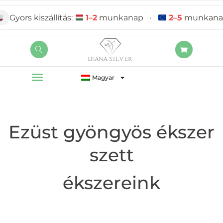
yors kiszállítás:
1–2
munkanap
•
2–5
munkanap
Magyar
Ezüst gyöngyös ékszer
szett
ékszereink