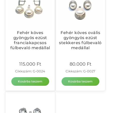
Fehér köves
Fehér köves ovális
gyöngyös ezüst
gyöngyös ezüst
franciakapcsos
stekkeres fülbevaló
fülbevaló medállal
medállal
115.000
Ft
80.000
Ft
Cikkszám: G-0024
Cikkszám: G-0027
Kosárba teszem
Kosárba teszem