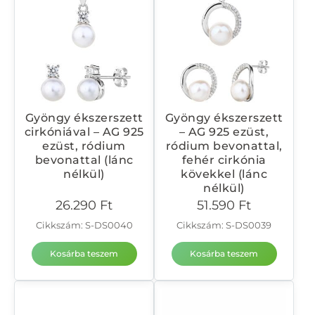
Gyöngy ékszerszett
Gyöngy ékszerszett
cirkóniával – AG 925
– AG 925 ezüst,
ezüst, ródium
ródium bevonattal,
bevonattal (lánc
fehér cirkónia
nélkül)
kövekkel (lánc
nélkül)
26.290
Ft
51.590
Ft
Cikkszám: S-DS0040
Cikkszám: S-DS0039
Kosárba teszem
Kosárba teszem