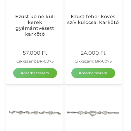
Ezüst kő nélküli
Ezüst fehér köves
kerek
szív kulccsal karkötő
gyémántvésett
karkötő
57.000
Ft
24.000
Ft
Cikkszám: BR-0075
Cikkszám: BR-0073
Kosárba teszem
Kosárba teszem