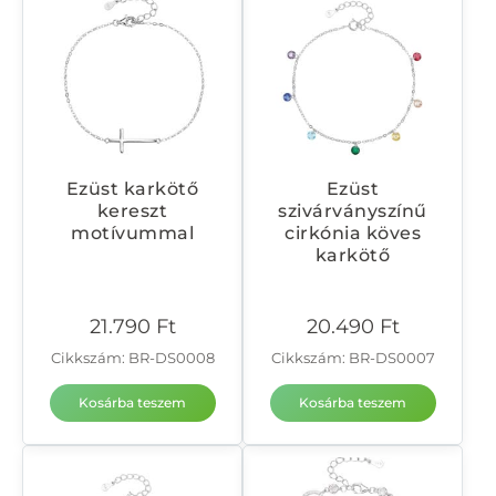
Ezüst karkötő
Ezüst
kereszt
szivárványszínű
motívummal
cirkónia köves
karkötő
21.790
Ft
20.490
Ft
Cikkszám: BR-DS0008
Cikkszám: BR-DS0007
Kosárba teszem
Kosárba teszem