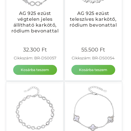
AG 925 ezüst
AG 925 ezüst
végtelen jeles
teleszíves karkötő,
állítható karkötő,
ródium bevonattal
ródium bevonattal
32.300
Ft
55.500
Ft
Cikkszám: BR-DS0057
Cikkszám: BR-DS0054
Kosárba teszem
Kosárba teszem