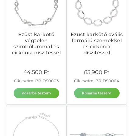
Ezüst karkötő
Ezüst karkötő ovális
végtelen
formájú szemekkel
szimbólummal és
és cirkónia
cirkónia díszítéssel
díszítéssel
44.500
Ft
83.900
Ft
Cikkszám: BR-DS0003
Cikkszám: BR-DS0004
Kosárba teszem
Kosárba teszem