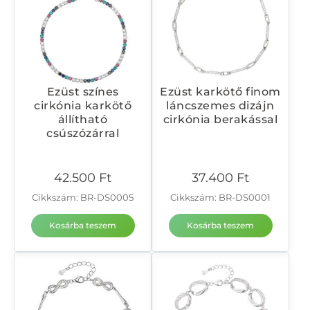
Ezüst színes
Ezüst karkötő finom
cirkónia karkötő
láncszemes dizájn
állítható
cirkónia berakással
csúszózárral
42.500
Ft
37.400
Ft
Cikkszám: BR-DS0005
Cikkszám: BR-DS0001
Kosárba teszem
Kosárba teszem