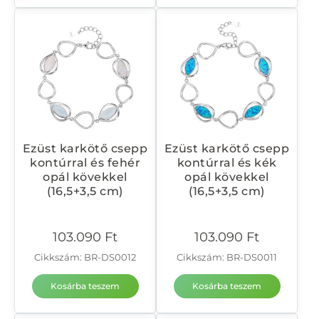
Ezüst karkötő csepp
Ezüst karkötő csepp
kontúrral és fehér
kontúrral és kék
opál kövekkel
opál kövekkel
(16,5+3,5 cm)
(16,5+3,5 cm)
103.090
Ft
103.090
Ft
Cikkszám: BR-DS0012
Cikkszám: BR-DS0011
Kosárba teszem
Kosárba teszem