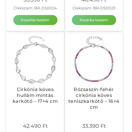
Cikkszám: BR-DS0024
Cikkszám: BR-DS0023
Kosárba teszem
Kosárba teszem
Cirkónia köves
Rózsaszín-fehér
hullám mintás
cirkónia köves
karkötő – 17+4 cm
teniszkarkötő – 16+4
cm
42.490
Ft
33.390
Ft