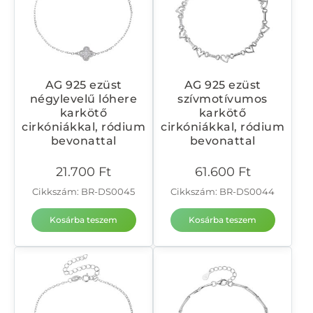
AG 925 ezüst
AG 925 ezüst
négylevelű lóhere
szívmotívumos
karkötő
karkötő
cirkóniákkal, ródium
cirkóniákkal, ródium
bevonattal
bevonattal
21.700
Ft
61.600
Ft
Cikkszám: BR-DS0045
Cikkszám: BR-DS0044
Kosárba teszem
Kosárba teszem