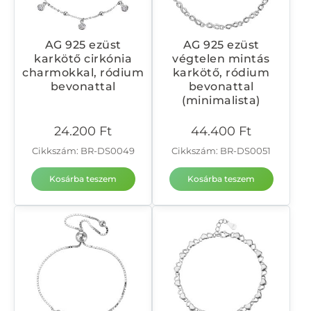
AG 925 ezüst
AG 925 ezüst
karkötő cirkónia
végtelen mintás
charmokkal, ródium
karkötő, ródium
bevonattal
bevonattal
(minimalista)
24.200
Ft
44.400
Ft
Cikkszám: BR-DS0049
Cikkszám: BR-DS0051
Kosárba teszem
Kosárba teszem