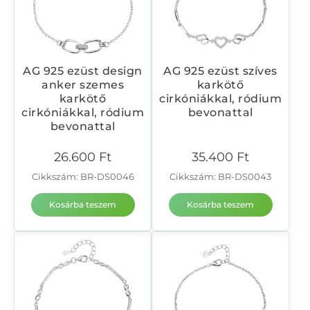
AG 925 ezüst design
AG 925 ezüst szíves
anker szemes
karkötő
karkötő
cirkóniákkal, ródium
cirkóniákkal, ródium
bevonattal
bevonattal
26.600
Ft
35.400
Ft
Cikkszám: BR-DS0046
Cikkszám: BR-DS0043
Kosárba teszem
Kosárba teszem