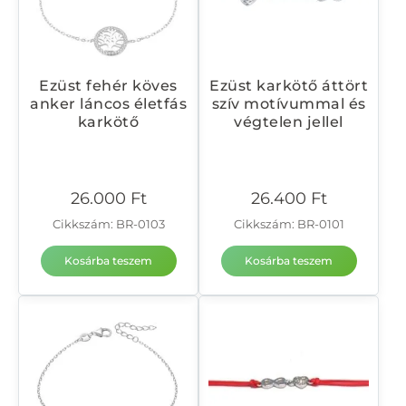
Ezüst fehér köves
Ezüst karkötő áttört
anker láncos életfás
szív motívummal és
karkötő
végtelen jellel
26.000
Ft
26.400
Ft
Cikkszám: BR-0103
Cikkszám: BR-0101
Kosárba teszem
Kosárba teszem