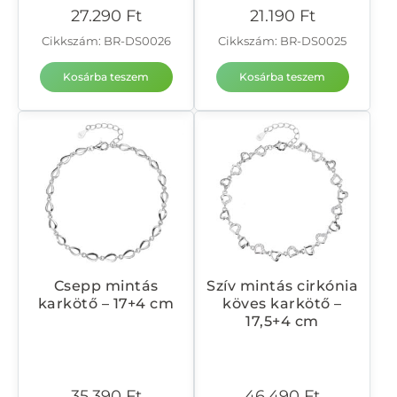
27.290
Ft
21.190
Ft
Cikkszám: BR-DS0026
Cikkszám: BR-DS0025
Kosárba teszem
Kosárba teszem
Csepp mintás
Szív mintás cirkónia
karkötő – 17+4 cm
köves karkötő –
17,5+4 cm
35.390
Ft
46.490
Ft