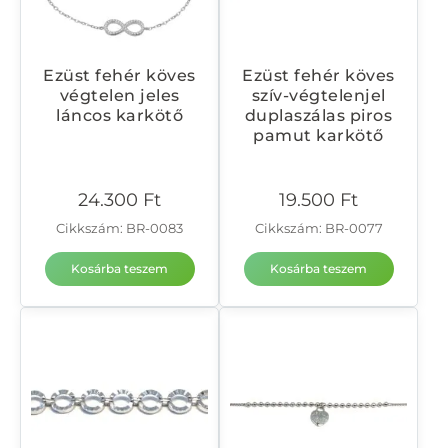
Ezüst fehér köves
Ezüst fehér köves
végtelen jeles
szív-végtelenjel
láncos karkötő
duplaszálas piros
pamut karkötő
24.300
Ft
19.500
Ft
Cikkszám: BR-0083
Cikkszám: BR-0077
Kosárba teszem
Kosárba teszem