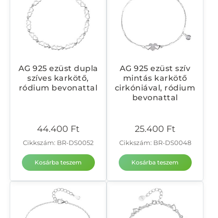
AG 925 ezüst dupla
AG 925 ezüst szív
szíves karkötő,
mintás karkötő
ródium bevonattal
cirkóniával, ródium
bevonattal
44.400
Ft
25.400
Ft
Cikkszám: BR-DS0052
Cikkszám: BR-DS0048
Kosárba teszem
Kosárba teszem