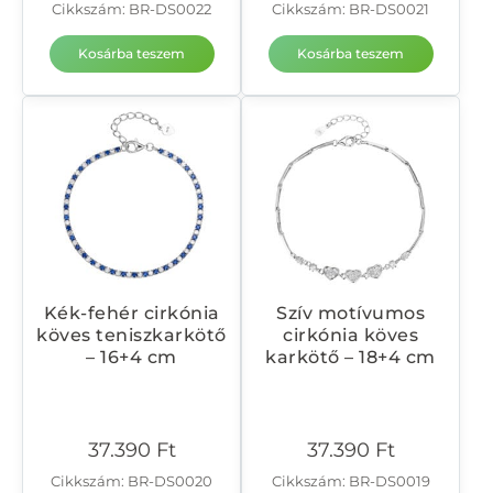
Cikkszám: BR-DS0022
Cikkszám: BR-DS0021
Kosárba teszem
Kosárba teszem
Kék-fehér cirkónia
Szív motívumos
köves teniszkarkötő
cirkónia köves
– 16+4 cm
karkötő – 18+4 cm
37.390
Ft
37.390
Ft
Cikkszám: BR-DS0020
Cikkszám: BR-DS0019