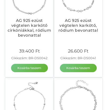
AG 925 ezüst
AG 925 ezüst
végtelen karkötő
végtelen karkötő,
cirkóniákkal, ródium
ródium bevonattal
bevonattal
39.400
Ft
26.600
Ft
Cikkszám: BR-DS0042
Cikkszám: BR-DS0041
Kosárba teszem
Kosárba teszem