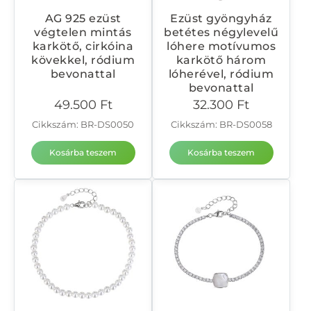
AG 925 ezüst
Ezüst gyöngyház
végtelen mintás
betétes négylevelű
karkötő, cirkóina
lóhere motívumos
kövekkel, ródium
karkötő három
bevonattal
lóherével, ródium
bevonattal
49.500
Ft
32.300
Ft
Cikkszám: BR-DS0050
Cikkszám: BR-DS0058
Kosárba teszem
Kosárba teszem