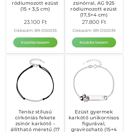
ródiumozott ezüst
zsinórral, AG 925
(15 + 3,5 cm)
ródiumozott ezüst
(17,5+4 cm)
23.100
Ft
27.800
Ft
Cikkszám: BR-DS0033
Cikkszám: BR-DS0039
Kosárba teszem
Kosárba teszem
Tenisz stílusú
Ezüst gyermek
cirkóniás fekete
karkötő unikornisos
zsinór karkötő –
figurával,
állítható méretű (17
gravírozható (15+4