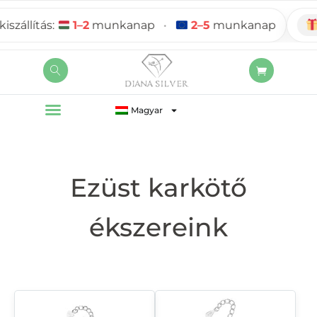
ás:
1–2
munkanap
•
2–5
munkanap
Ajánd
Magyar
Ezüst karkötő
ékszereink