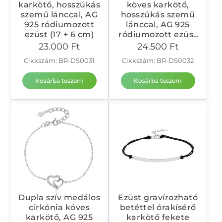
karkötő, hosszúkás
köves karkötő,
szemű lánccal, AG
hosszúkás szemű
925 ródiumozott
lánccal, AG 925
ezüst (17 + 6 cm)
ródiumozott ezüst
(17 + 6 cm)
23.000
Ft
24.500
Ft
Cikkszám: BR-DS0031
Cikkszám: BR-DS0032
Kosárba teszem
Kosárba teszem
Dupla szív medálos
Ezüst gravírozható
cirkónia köves
betéttel órakísérő
karkötő, AG 925
karkötő fekete