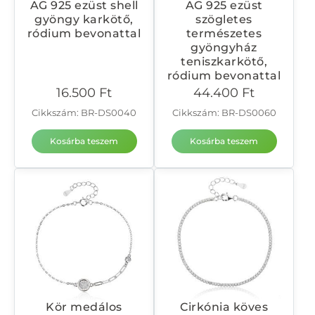
AG 925 ezüst shell
AG 925 ezüst
gyöngy karkötő,
szögletes
ródium bevonattal
természetes
gyöngyház
teniszkarkötő,
ródium bevonattal
16.500
Ft
44.400
Ft
Cikkszám: BR-DS0040
Cikkszám: BR-DS0060
Kosárba teszem
Kosárba teszem
Kör medálos
Cirkónia köves