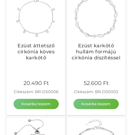
Ezüst áttetsző
Ezüst karkötő
cirkónia köves
hullám formájú
karkötő
cirkónia díszítéssel
20.490
Ft
52.600
Ft
Cikkszám: BR-DS0006
Cikkszám: BR-DS0002
Kosárba teszem
Kosárba teszem