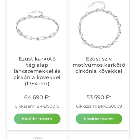
Ezüst karkötő
Ezüst szív
téglalap
motívumos karkötő
láncszemekkel és
cirkónia kövekkel
cirkónia kövekkel
(17+4 cm)
64.690
Ft
53.590
Ft
Cikkszám: BR-DS0010
Cikkszám: BR-DS0009
Kosárba teszem
Kosárba teszem