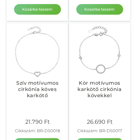
Kosárba teszem
Kosárba teszem
Szív motívumos
Kör motívumos
cirkónia köves
karkötő cirkónia
karkötő
kövekkel
21.790
Ft
26.690
Ft
Cikkszám: BR-DS0018
Cikkszám: BR-DS0017