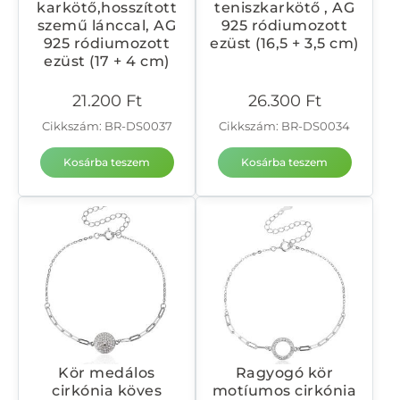
karkötő,hosszított
teniszkarkötő , AG
szemű lánccal, AG
925 ródiumozott
925 ródiumozott
ezüst (16,5 + 3,5 cm)
ezüst (17 + 4 cm)
21.200
Ft
26.300
Ft
Cikkszám: BR-DS0037
Cikkszám: BR-DS0034
Kosárba teszem
Kosárba teszem
Kör medálos
Ragyogó kör
cirkónia köves
motíumos cirkónia