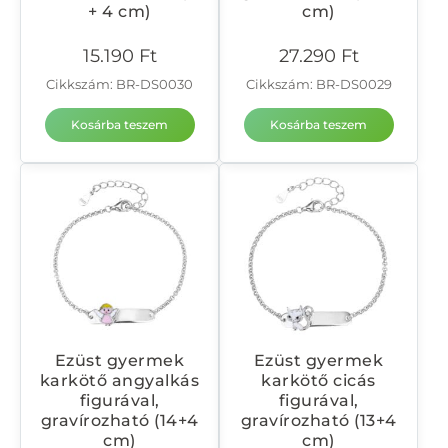
+ 4 cm)
cm)
15.190
Ft
27.290
Ft
Cikkszám: BR-DS0030
Cikkszám: BR-DS0029
Kosárba teszem
Kosárba teszem
Ezüst gyermek
Ezüst gyermek
karkötő angyalkás
karkötő cicás
figurával,
figurával,
gravírozható (14+4
gravírozható (13+4
cm)
cm)