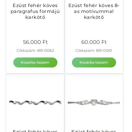
Ezüst fehér köves
Ezüst fehér köves 8-
paragrafus formájú
as motívummal
karkötő
karkötő
56.000
Ft
60.000
Ft
Cikkszám: BR-0062
Cikkszám: BR-0061
Kosárba teszem
Kosárba teszem
Ezüst fehér köves
Ezüst fehér köves