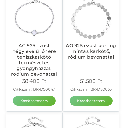
AG 925 ezüst
AG 925 ezüst korong
négylevelű lóhere
mintás karkötő,
teniszkarkötő
ródium bevonattal
természetes
gyöngyházzal,
ródium bevonattal
38.400
Ft
51.500
Ft
Cikkszám: BR-DS0047
Cikkszám: BR-DS0053
Kosárba teszem
Kosárba teszem