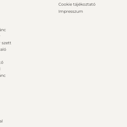
Cookie tájékoztató
Impresszum
ánc
r
 szett
aló
ű
tő
l
ánc
al