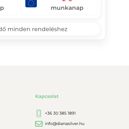
p
munkanap
ndő minden rendeléshez
Kapcsolat
+36 30 385 1891
info@dianasilver.hu