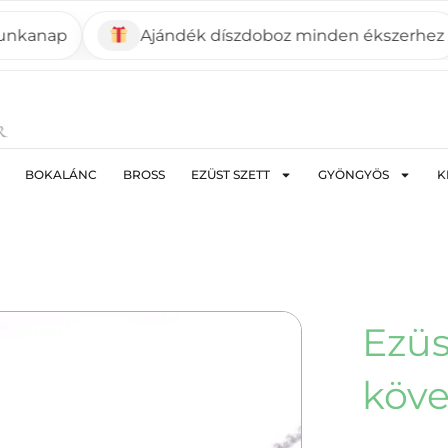
nap
Ajándék díszdoboz minden ékszerhez
BOKALÁNC
BROSS
EZÜST SZETT
GYÖNGYÖS
K
Ezüs
köve