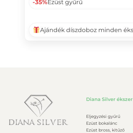
-35%
Ezüst gyűrű
Ajándék díszdoboz minden ék
Diana Silver ékszer
Eljegyzési gyűrű
Ezüst bokalánc
Ezüst bross, kitűző