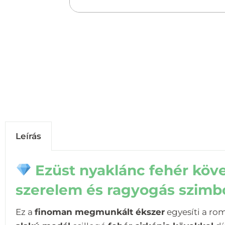
Leírás
Ezüst nyaklánc fehér köve
szerelem és ragyogás szim
Ez a
finoman megmunkált ékszer
egyesíti a rom