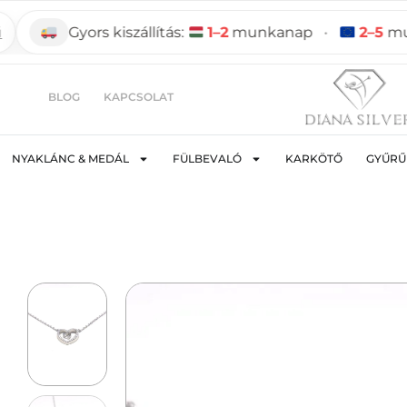
Gyors kiszállítás:
1–2
munkanap
•
2–5
munka
BLOG
KAPCSOLAT
NYAKLÁNC & MEDÁL
FÜLBEVALÓ
KARKÖTŐ
GYŰRŰ