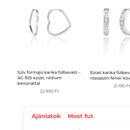
ló –
Szív formájú karika fülbevaló –
Ezüst karika fülbev
al
AG 925 ezüst, ródium
rózsaszín-fehér kö
bevonattal
21.190
F
22.990
Ft
Ajánlatok
Most fut