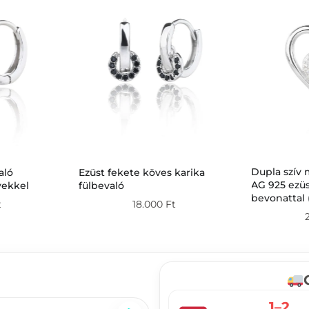
Dupla szív 
aló
Ezüst fekete köves karika
AG 925 ezüs
vekkel
fülbevaló
bevonattal 
t
18.000
Ft
1–2