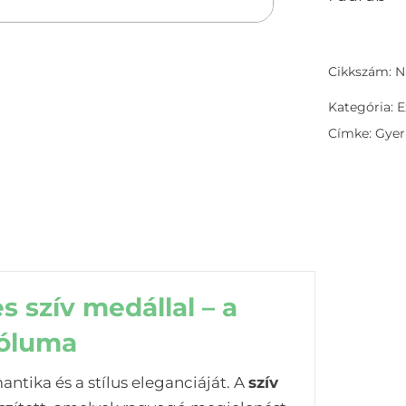
Cikkszám: 
Kategória:
E
Címke:
Gye
s szív medállal – a
bóluma
antika és a stílus eleganciáját. A
szív