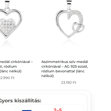
medál cirkóniával –
Aszimmetrikus szív medál
Aqu
t, ródium
cirkóniával – AG 925 ezüst,
fülb
(lánc nélkül)
ródium bevonattal (lánc
kőv
nélkül)
22.990
Ft
23.190
Ft
Gyors kiszállítás:
2–5