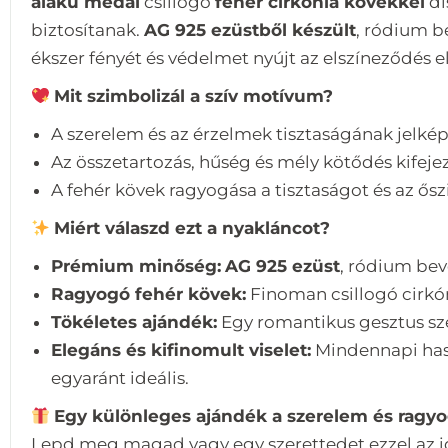
alakú medál
csillogó
fehér cirkónia kövekkel
dí
biztosítanak.
AG 925 ezüstből készült
, ródium b
ékszer fényét és védelmet nyújt az elszíneződés el
Mit szimbolizál a szív motívum?
A szerelem és az érzelmek tisztaságának jelkép
Az összetartozás, hűség és mély kötődés kifejez
A fehér kövek ragyogása a tisztaságot és az ősz
Miért válaszd ezt a nyakláncot?
Prémium minőség:
AG 925 ezüst
, ródium bev
Ragyogó fehér kövek:
Finoman csillogó cirkón
Tökéletes ajándék:
Egy romantikus gesztus s
Elegáns és kifinomult viselet:
Mindennapi hasz
egyaránt ideális.
Egy különleges ajándék a szerelem és ragy
Lepd meg magad vagy egy szerettedet ezzel az id