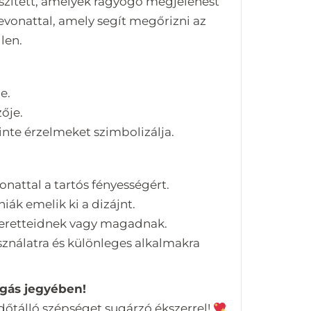
szített, amelyek ragyogó megjelenést
evonattal, amely segít megőrizni az
len.
e.
ője.
inte érzelmeket szimbolizálja.
onattal a tartós fényességért.
iák emelik ki a dizájnt.
zeretteidnek vagy magadnak.
nálatra és különleges alkalmakra
ogás jegyében!
őtálló szépséget sugárzó ékszerrel!