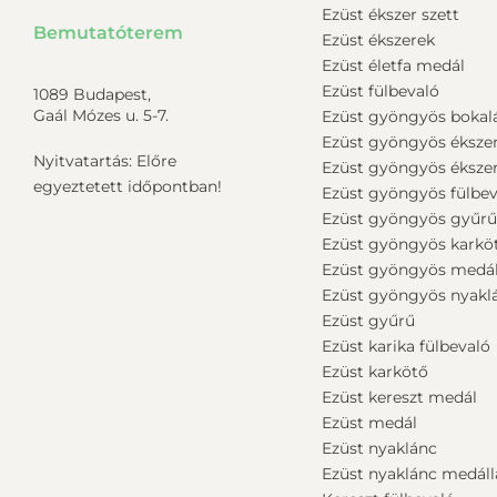
Ezüst ékszer szett
Bemutatóterem
Ezüst ékszerek
Ezüst életfa medál
Ezüst fülbevaló
1089 Budapest,
Gaál Mózes u. 5-7.
Ezüst gyöngyös bokal
Ezüst gyöngyös éksze
Nyitvatartás: Előre
Ezüst gyöngyös ékszer
egyeztetett időpontban!
Ezüst gyöngyös fülbev
Ezüst gyöngyös gyűr
Ezüst gyöngyös karkö
Ezüst gyöngyös medá
Ezüst gyöngyös nyakl
Ezüst gyűrű
Ezüst karika fülbevaló
Ezüst karkötő
Ezüst kereszt medál
Ezüst medál
Ezüst nyaklánc
Ezüst nyaklánc medáll