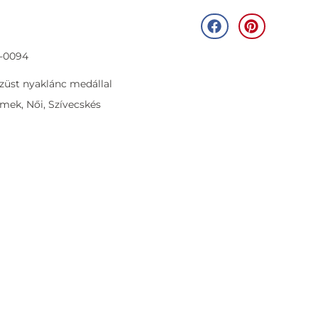
N-0094
züst nyaklánc medállal
rmek
,
Női
,
Szívecskés