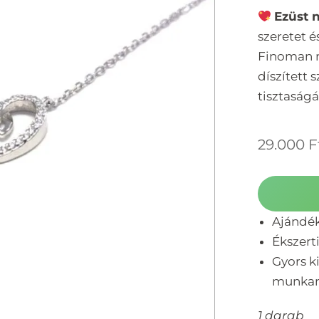
Ezüst 
szeretet é
Finoman m
díszített 
tisztaságá
29.000
F
Ajándé
Ékszert
Gyors ki
munka
1 darab