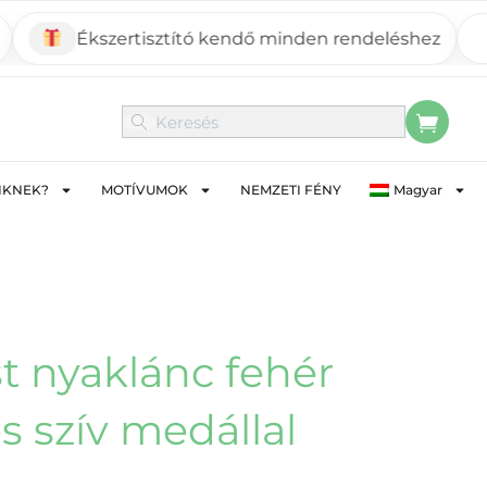
Ékszertisztító kendő minden rendeléshez
Most
IKNEK?
MOTÍVUMOK
NEMZETI FÉNY
Magyar
t nyaklánc fehér
s szív medállal