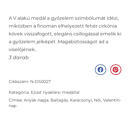
A V alakú medál a győzelem szimbólumát idézi,
miközben a finoman elhelyezett fehér cirkónia
kövek visszafogott, elegáns csillogással emelik ki
a győzelem jelképét .Magabiztosságot ad a
viselőjének..
3 darab
Cikkszám: N-DS0027
Kategória:
Ezüst nyaklánc medállal
Címke:
Anyák napja
,
Ballagás
,
Karácsonyi
,
Női
,
Valentin-
nap