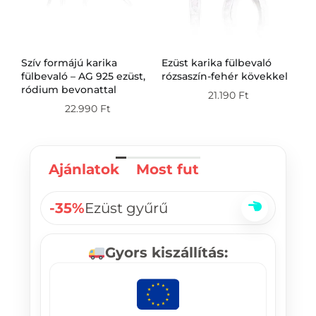
Szív formájú karika
Ezüst karika fülbevaló
Ez
g
fülbevaló – AG 925 ezüst,
rózsaszín-fehér kövekkel
fü
ródium bevonattal
21.190
Ft
22.990
Ft
Ajánlatok
Most fut
-35%
Ezüst gyűrű
Gyors kiszállítás: