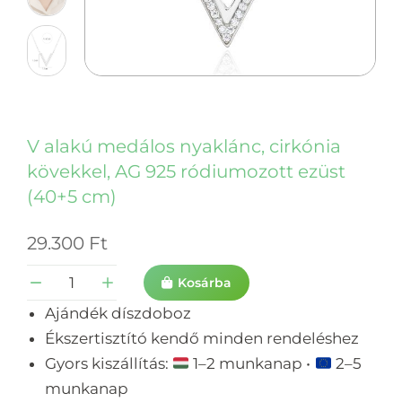
V alakú medálos nyaklánc, cirkónia
kövekkel, AG 925 ródiumozott ezüst
(40+5 cm)
29.300
Ft
Kosárba
Ajándék díszdoboz
Ékszertisztító kendő minden rendeléshez
Gyors kiszállítás:
1–2 munkanap •
2–5
munkanap