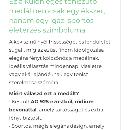
Ez a különleges teniszütő
medál nemcsak egy ékszer,
hanem egy igazi sportos
életérzés szimbóluma.
A kék színű nyél frissességet és lendületet
sugall, míg az ezüst finom kidolgozása
elegáns fényt kölcsönöz a medálnak.
Ideális választás mindennapi viseletre,
vagy akár ajándéknak egy tenisz
szerelmese számára.
Miért válaszd ezt a medált?
• Készült
AG 925 ezüstből, ródium
bevonattal
, amely tartósságot és extra
fényt biztosít.
• Sportos, mégis elegáns design, amely