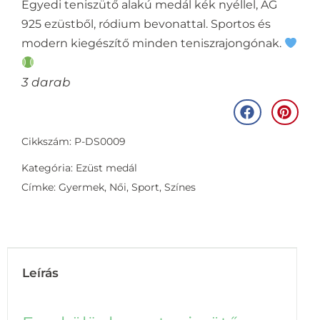
Egyedi teniszütő alakú medál kék nyéllel, AG
925 ezüstből, ródium bevonattal. Sportos és
modern kiegészítő minden teniszrajongónak.
3 darab
Cikkszám: P-DS0009
Kategória:
Ezüst medál
Címke:
Gyermek
,
Női
,
Sport
,
Színes
Leírás