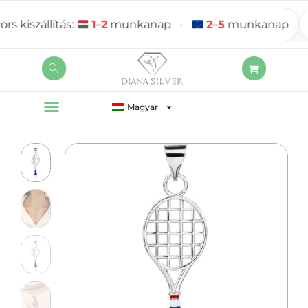
kiszállítás:
1–2
munkanap
•
2–5
munkanap
Magyar