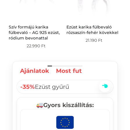
Szív formájú karika
Ezüst karika fülbevaló
Ez
g
fülbevaló – AG 925 ezüst,
rózsaszín-fehér kövekkel
fü
ródium bevonattal
21.190
Ft
22.990
Ft
Ajánlatok
Most fut
-35%
Ezüst gyűrű
Gyors kiszállítás: