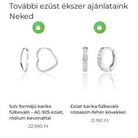
További ezüst ékszer ajánlataink
Neked
Szív formájú karika
Ezüst karika fülbevaló
Ez
g
fülbevaló – AG 925 ezüst,
rózsaszín-fehér kövekkel
fü
ródium bevonattal
21.190
Ft
22.990
Ft