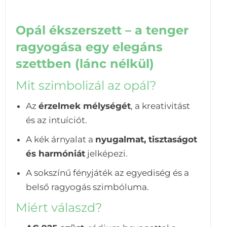
Opál ékszerszett – a tenger
ragyogása egy elegáns
szettben (lánc nélkül)
Mit szimbolizál az opál?
Az
érzelmek mélységét
, a kreativitást
és az intuíciót.
A kék árnyalat a
nyugalmat, tisztaságot
és harmóniát
jelképezi.
A sokszínű fényjáték az egyediség és a
belső ragyogás szimbóluma.
Miért válaszd?