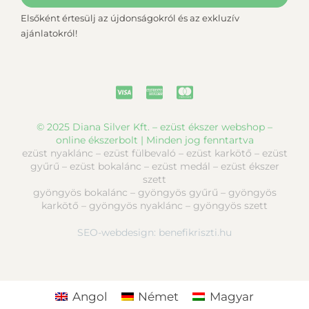
Elsőként értesülj az újdonságokról és az exkluzív
ajánlatokról!
© 2025 Diana Silver Kft. – ezüst ékszer webshop –
online ékszerbolt | Minden jog fenntartva
ezüst nyaklánc – ezüst fülbevaló – ezüst karkötő – ezüst
gyűrű – ezüst bokalánc – ezüst medál – ezüst ékszer
szett
gyöngyös bokalánc – gyöngyös gyűrű – gyöngyös
karkötő – gyöngyös nyaklánc – gyöngyös szett
SEO-webdesign:
benefikriszti.hu
Angol
Német
Magyar