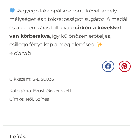
Ragyogó kék opál központi kővel, amely
mélységet és titokzatosságot sugároz. A medál
és a patentzáras fülbevaló
cirkónia kövekkel
van körberakva
, így különösen erőteljes,
csillogó fényt kap a megjelenésed.
4 darab
Cikkszám: S-DS0035
Kategória:
Ezüst ékszer szett
Címke:
Női
,
Színes
Leírás