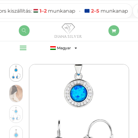
iszállítás:
1–2
munkanap
•
2–5
munkanap
Magyar