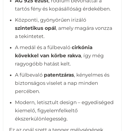
AG 925 ezüst
, ródium bevonattal a
tartós fény és kopásállóság érdekében.
Központi, gyönyörűen irizáló
szintetikus opál
, amely magára vonzza
a tekintetet.
A medál és a fülbevaló
cirkónia
kövekkel van körbe rakva
, így még
ragyogóbb hatást kelt.
A fülbevaló
patentzáras
, kényelmes és
biztonságos viselet a nap minden
percében.
Modern, letisztult design – egyediséged
kiemelő, figyelemfelkeltő
ékszerkülönlegesség.
Ez az opál szett a tenger mélységének