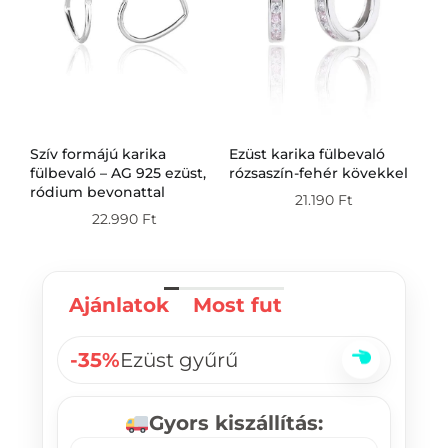
Szív formájú karika
Ezüst karika fülbevaló
Ez
g
fülbevaló – AG 925 ezüst,
rózsaszín-fehér kövekkel
fü
ródium bevonattal
21.190
Ft
22.990
Ft
Ajánlatok
Most fut
-35%
Ezüst gyűrű
Gyors kiszállítás: