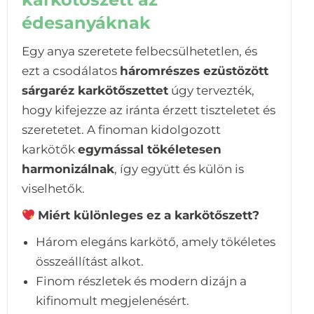
édesanyáknak
Egy anya szeretete felbecsülhetetlen, és
ezt a csodálatos
háromrészes ezüstözött
sárgaréz karkötőszettet
úgy tervezték,
hogy kifejezze az iránta érzett tiszteletet és
szeretetet. A finoman kidolgozott
karkötők
egymással tökéletesen
harmonizálnak
, így együtt és külön is
viselhetők.
Miért különleges ez a karkötőszett?
Három elegáns karkötő, amely tökéletes
összeállítást alkot.
Finom részletek és modern dizájn a
kifinomult megjelenésért.