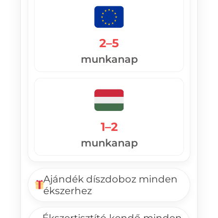
2–5
munkanap
1–2
munkanap
Ajándék díszdoboz minden
ékszerhez
Ékszertisztító kendő minden