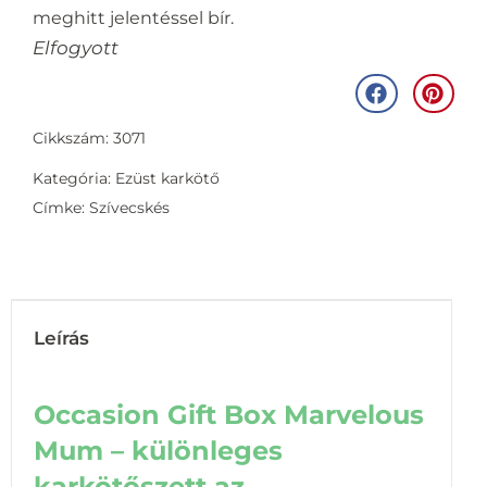
meghitt jelentéssel bír.
Elfogyott
Cikkszám: 3071
Kategória:
Ezüst karkötő
Címke:
Szívecskés
Leírás
Occasion Gift Box Marvelous
Mum – különleges
karkötőszett az