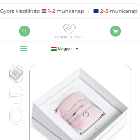
rs kiszállítás:
1–2
munkanap
•
2–5
munkanap
Magyar