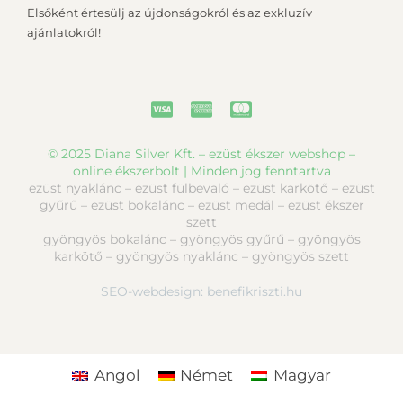
Elsőként értesülj az újdonságokról és az exkluzív
ajánlatokról!
© 2025 Diana Silver Kft. – ezüst ékszer webshop –
online ékszerbolt | Minden jog fenntartva
ezüst nyaklánc – ezüst fülbevaló – ezüst karkötő – ezüst
gyűrű – ezüst bokalánc – ezüst medál – ezüst ékszer
szett
gyöngyös bokalánc – gyöngyös gyűrű – gyöngyös
karkötő – gyöngyös nyaklánc – gyöngyös szett
SEO-webdesign:
benefikriszti.hu
Angol
Német
Magyar