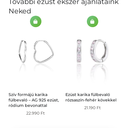
További ezüst ékszer ajánlataink
Neked
ia
Szív formájú karika
Ezüst karika fülbevaló
Fe
fülbevaló – AG 925 ezüst,
rózsaszín-fehér kövekkel
ez
ródium bevonattal
be
21.190
Ft
sz
22.990
Ft