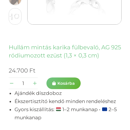
Hullám mintás karika fülbevaló, AG 925
ródiumozott ezüst (1,3 × 0,3 cm)
24.700
Ft
Kosárba
Ajándék díszdoboz
Ékszertisztító kendő minden rendeléshez
Gyors kiszállítás:
1–2 munkanap •
2–5
munkanap