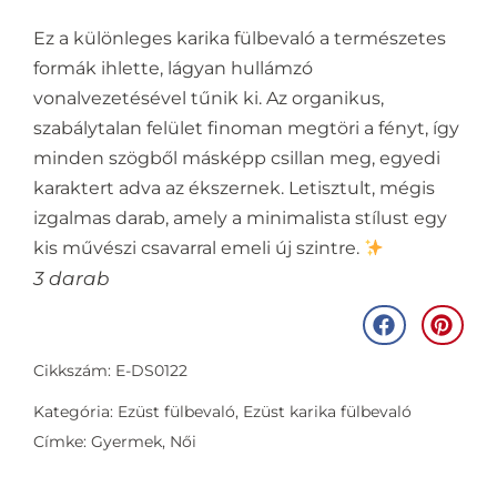
Ez a különleges karika fülbevaló a természetes
formák ihlette, lágyan hullámzó
vonalvezetésével tűnik ki. Az organikus,
szabálytalan felület finoman megtöri a fényt, így
minden szögből másképp csillan meg, egyedi
karaktert adva az ékszernek. Letisztult, mégis
izgalmas darab, amely a minimalista stílust egy
kis művészi csavarral emeli új szintre.
3 darab
Cikkszám: E-DS0122
Kategória:
Ezüst fülbevaló
,
Ezüst karika fülbevaló
Címke:
Gyermek
,
Női