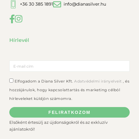
+36 30 385 1891
info@dianasilver.hu
Hírlevél
Elfogadom a Diana Silver Kft.
Adatvédelmi irányelveit
, és
hozzájárulok, hogy kapcsolattartás és marketing célból
hírleveleket küldjön számomra.
FELIRATKOZOM
Elsőként értesülj az újdonságokról és az exkluzív
ajánlatokról!