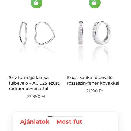
Szív formájú karika
Ezüst karika fülbevaló
Ez
g
fülbevaló – AG 925 ezüst,
rózsaszín-fehér kövekkel
fü
ródium bevonattal
21.190
Ft
22.990
Ft
Ajánlatok
Most fut