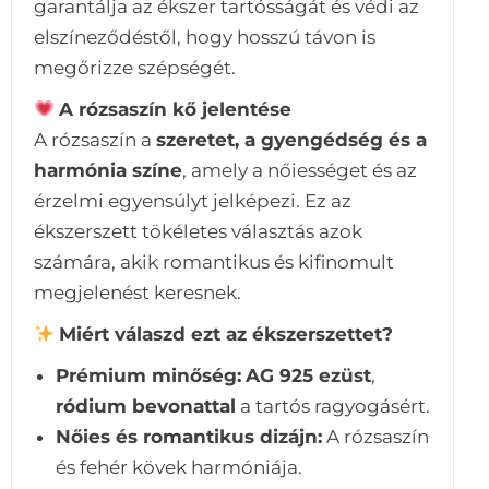
garantálja az ékszer tartósságát és védi az
elszíneződéstől, hogy hosszú távon is
megőrizze szépségét.
A rózsaszín kő jelentése
A rózsaszín a
szeretet, a gyengédség és a
harmónia színe
, amely a nőiességet és az
érzelmi egyensúlyt jelképezi. Ez az
ékszerszett tökéletes választás azok
számára, akik romantikus és kifinomult
megjelenést keresnek.
Miért válaszd ezt az ékszerszettet?
Prémium minőség:
AG 925 ezüst
,
ródium bevonattal
a tartós ragyogásért.
Nőies és romantikus dizájn:
A rózsaszín
és fehér kövek harmóniája.