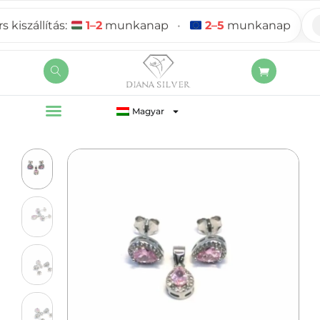
szállítás:
1–2
munkanap
•
2–5
munkanap
Magyar