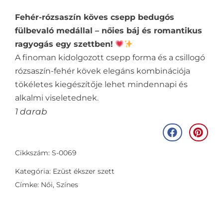
Fehér-rózsaszín köves csepp bedugós
fülbevaló medállal – nőies báj és romantikus
ragyogás egy szettben!
A finoman kidolgozott csepp forma és a csillogó
rózsaszín-fehér kövek elegáns kombinációja
tökéletes kiegészítője lehet mindennapi és
alkalmi viseletednek.
1 darab
Cikkszám: S-0069
Kategória:
Ezüst ékszer szett
Címke:
Női
,
Színes