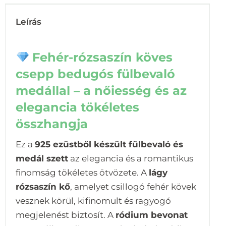
Leírás
Fehér-rózsaszín köves
csepp bedugós fülbevaló
medállal – a nőiesség és az
elegancia tökéletes
összhangja
Ez a
925 ezüstből készült fülbevaló és
medál szett
az elegancia és a romantikus
finomság tökéletes ötvözete. A
lágy
rózsaszín kő
, amelyet csillogó fehér kövek
vesznek körül, kifinomult és ragyogó
megjelenést biztosít. A
ródium bevonat