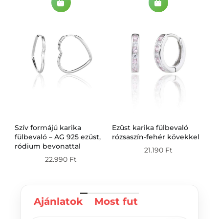
Szív formájú karika
Ezüst karika fülbevaló
Ez
g
fülbevaló – AG 925 ezüst,
rózsaszín-fehér kövekkel
fü
ródium bevonattal
21.190
Ft
22.990
Ft
Ajánlatok
Most fut