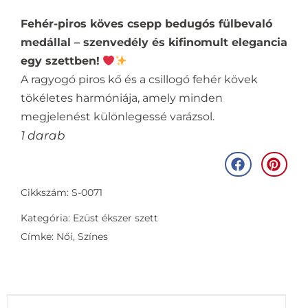
Fehér-piros köves csepp bedugós fülbevaló
medállal – szenvedély és kifinomult elegancia
egy szettben!
A ragyogó piros kő és a csillogó fehér kövek
tökéletes harmóniája, amely minden
megjelenést különlegessé varázsol.
1 darab
Cikkszám: S-0071
Kategória:
Ezüst ékszer szett
Címke:
Női
,
Színes