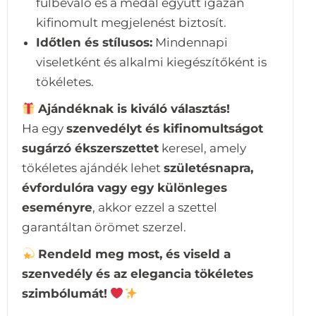
fülbevaló és a medál együtt igazán
kifinomult megjelenést biztosít.
Időtlen és stílusos:
Mindennapi
viseletként és alkalmi kiegészítőként is
tökéletes.
Ajándéknak is kiváló választás!
Ha egy
szenvedélyt és kifinomultságot
sugárzó ékszerszettet
keresel, amely
tökéletes ajándék lehet
születésnapra,
évfordulóra vagy egy különleges
eseményre
, akkor ezzel a szettel
garantáltan örömet szerzel.
Rendeld meg most, és viseld a
szenvedély és az elegancia tökéletes
szimbólumát!