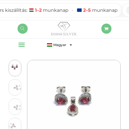
szállítás:
1–2
munkanap
•
2–5
munkanap
Magyar