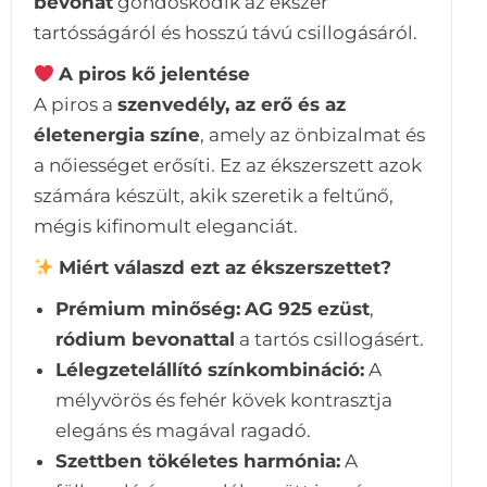
bevonat
gondoskodik az ékszer
tartósságáról és hosszú távú csillogásáról.
A piros kő jelentése
A piros a
szenvedély, az erő és az
életenergia színe
, amely az önbizalmat és
a nőiességet erősíti. Ez az ékszerszett azok
számára készült, akik szeretik a feltűnő,
mégis kifinomult eleganciát.
Miért válaszd ezt az ékszerszettet?
Prémium minőség:
AG 925 ezüst
,
ródium bevonattal
a tartós csillogásért.
Lélegzetelállító színkombináció:
A
mélyvörös és fehér kövek kontrasztja
elegáns és magával ragadó.
Szettben tökéletes harmónia:
A