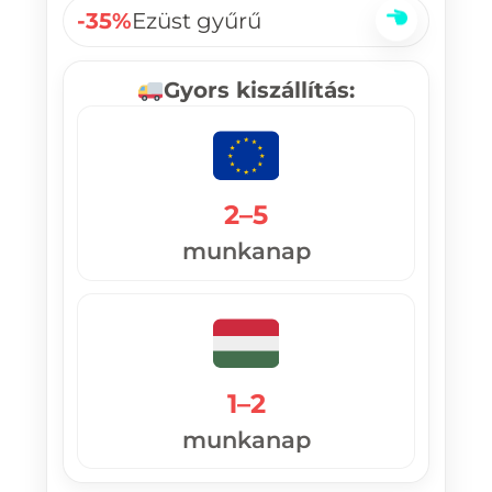
-35%
Ezüst gyűrű
Gyors kiszállítás:
2–5
munkanap
1–2
munkanap