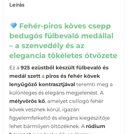
Leírás
Fehér-piros köves csepp
bedugós fülbevaló medállal
– a szenvedély és az
elegancia tökéletes ötvözete
Ez a
925 ezüstből készült fülbevaló és
medál szett
a
piros és fehér kövek
lenyűgöző kontrasztjával
teremti meg a
különleges és elegáns megjelenést. A
mélyvörös kő
, amelyet csillogó fehér
kövek vesznek körül, igazán
figyelemfelkeltő és elegáns kiegészítője
lehet bármilyen öltözéknek. A
ródium