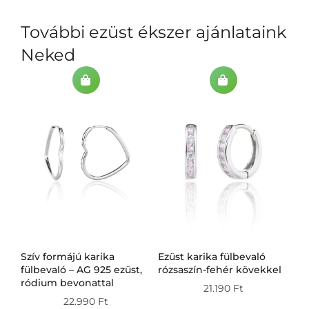
További ezüst ékszer ajánlataink
Neked
Szív formájú karika
Ezüst karika fülbevaló
Ez
g
fülbevaló – AG 925 ezüst,
rózsaszín-fehér kövekkel
fü
ródium bevonattal
21.190
Ft
22.990
Ft