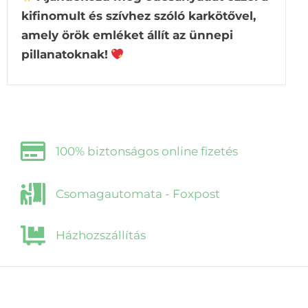
kifinomult és szívhez szóló karkötővel,
amely örök emléket állít az ünnepi
pillanatoknak!
100% biztonságos online fizetés
Csomagautomata - Foxpost
Házhozszállítás