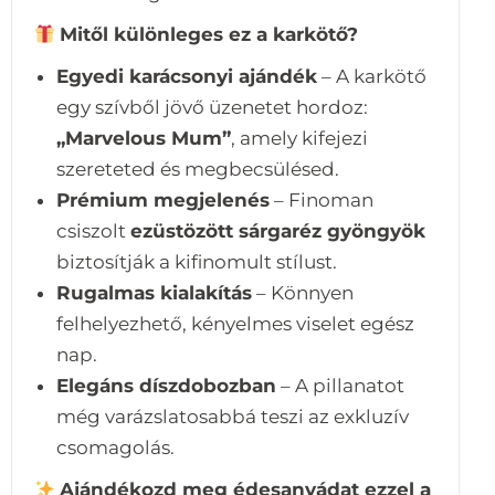
Mitől különleges ez a karkötő?
Egyedi karácsonyi ajándék
– A karkötő
egy szívből jövő üzenetet hordoz:
„Marvelous Mum”
, amely kifejezi
szereteted és megbecsülésed.
Prémium megjelenés
– Finoman
csiszolt
ezüstözött sárgaréz gyöngyök
biztosítják a kifinomult stílust.
Rugalmas kialakítás
– Könnyen
felhelyezhető, kényelmes viselet egész
nap.
Elegáns díszdobozban
– A pillanatot
még varázslatosabbá teszi az exkluzív
csomagolás.
Ajándékozd meg édesanyádat ezzel a