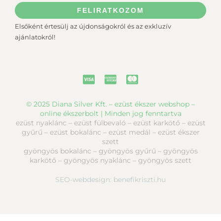
FELIRATKOZOM
Elsőként értesülj az újdonságokról és az exkluzív
ajánlatokról!
© 2025 Diana Silver Kft. – ezüst ékszer webshop –
online ékszerbolt | Minden jog fenntartva
ezüst nyaklánc – ezüst fülbevaló – ezüst karkötő – ezüst
gyűrű – ezüst bokalánc – ezüst medál – ezüst ékszer
szett
gyöngyös bokalánc – gyöngyös gyűrű – gyöngyös
karkötő – gyöngyös nyaklánc – gyöngyös szett
SEO-webdesign:
benefikriszti.hu