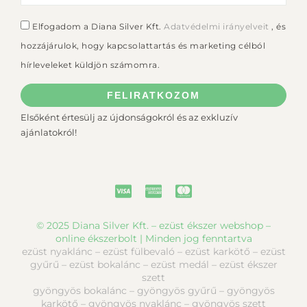
Elfogadom a Diana Silver Kft.
Adatvédelmi irányelveit
, és
hozzájárulok, hogy kapcsolattartás és marketing célból
hírleveleket küldjön számomra.
FELIRATKOZOM
Elsőként értesülj az újdonságokról és az exkluzív
ajánlatokról!
© 2025 Diana Silver Kft. – ezüst ékszer webshop –
online ékszerbolt | Minden jog fenntartva
ezüst nyaklánc – ezüst fülbevaló – ezüst karkötő – ezüst
gyűrű – ezüst bokalánc – ezüst medál – ezüst ékszer
szett
gyöngyös bokalánc – gyöngyös gyűrű – gyöngyös
karkötő – gyöngyös nyaklánc – gyöngyös szett