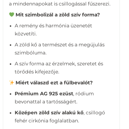
a mindennapokat is csillogással fűszerezi.
Mit szimbolizál a zöld szív forma?
A remény és harmónia üzenetét
közvetíti.
A zöld kő a természet és a megújulás
szimbóluma.
A szív forma az érzelmek, szeretet és
törődés kifejezője.
Miért válaszd ezt a fülbevalót?
Prémium AG 925 ezüst
, ródium
bevonattal a tartósságért.
Középen zöld szív alakú kő
, csillogó
fehér cirkónia foglalatban.