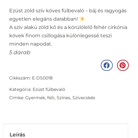
Ezüst zöld szív köves fülbevaló – báj és ragyogás
egyetlen elegáns darabban!
A szív alakú zöld kő és a körülölelő fehér cirkónia
kövek finom csillogása különlegessé teszi
minden napodat.
5 darab
Cikkszám: E-DS0018
Kategória:
Ezüst fülbevaló
Címke:
Gyermek
,
Női
,
Színes
,
Szívecskés
Leírás