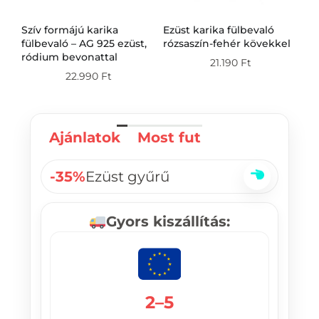
Szív formájú karika
Ezüst karika fülbevaló
Ez
g
fülbevaló – AG 925 ezüst,
rózsaszín-fehér kövekkel
fü
ródium bevonattal
21.190
Ft
22.990
Ft
Ajánlatok
Most fut
-35%
Ezüst gyűrű
Gyors kiszállítás:
2–5