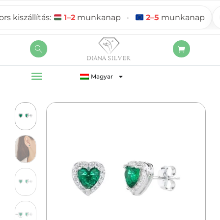
iszállítás:
1–2
munkanap
•
2–5
munkanap
Magyar