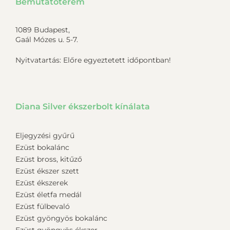
Bemutatóterem
1089 Budapest,
Gaál Mózes u. 5-7.
Nyitvatartás: Előre egyeztetett időpontban!
Diana Silver ékszerbolt kínálata
Eljegyzési gyűrű
Ezüst bokalánc
Ezüst bross, kitűző
Ezüst ékszer szett
Ezüst ékszerek
Ezüst életfa medál
Ezüst fülbevaló
Ezüst gyöngyös bokalánc
Ezüst gyöngyös ékszer