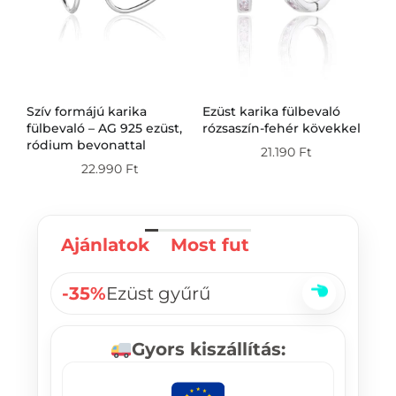
Szív formájú karika
Ezüst karika fülbevaló
Ez
g
fülbevaló – AG 925 ezüst,
rózsaszín-fehér kövekkel
fü
ródium bevonattal
21.190
Ft
22.990
Ft
Ajánlatok
Most fut
-35%
Ezüst gyűrű
Gyors kiszállítás: