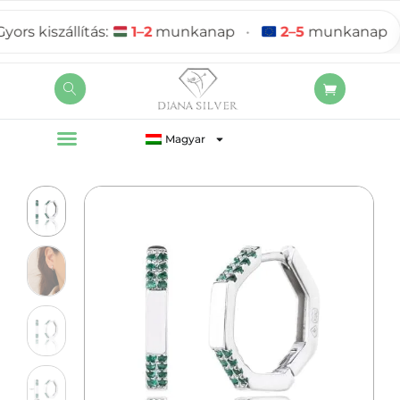
s kiszállítás:
1–2
munkanap
•
2–5
munkanap
Magyar