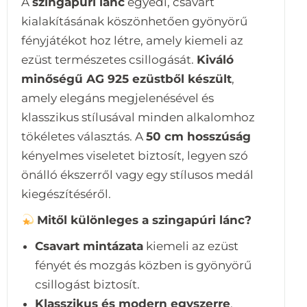
A
szingapúri lánc
egyedi, csavart
kialakításának köszönhetően gyönyörű
fényjátékot hoz létre, amely kiemeli az
ezüst természetes csillogását.
Kiváló
minőségű AG 925 ezüstből készült
,
amely elegáns megjelenésével és
klasszikus stílusával minden alkalomhoz
tökéletes választás. A
50 cm hosszúság
kényelmes viseletet biztosít, legyen szó
önálló ékszerről vagy egy stílusos medál
kiegészítéséről.
Mitől különleges a szingapúri lánc?
Csavart mintázata
kiemeli az ezüst
fényét és mozgás közben is gyönyörű
csillogást biztosít.
Klasszikus és modern egyszerre
,