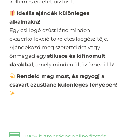
kellemes érzetet biztosít.
Ideális ajándék különleges
alkalmakra!
Egy csillogó ezüst lánc minden
ékszerkollekció tökéletes kiegészítője.
Ajándékozd meg szeretteidet vagy
önmagad egy
stílusos és kifinomult
darabbal
, amely minden öltözékhez illik!
Rendeld meg most, és ragyogj a
csavart ezüstlánc különleges fényében!
100% biztonságos online fizetés