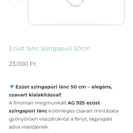
Ezüst lánc Szingapúri 50cm
23.000
Ft
Ezüst szingapúri lánc 50 cm – elegáns,
csavart kialakítással!
A finoman megmunkált
AG 925 ezüst
szingapúri lánc
különleges csavart mintázata
gyönyörűen visszatükrözi a fényt, ragyogást
adva viselőjének.