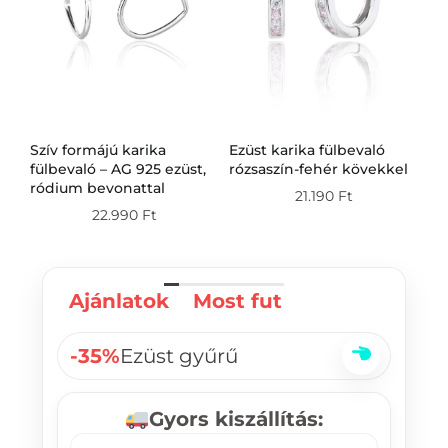
Szív formájú karika
Ezüst karika fülbevaló
Ez
g
fülbevaló – AG 925 ezüst,
rózsaszín-fehér kövekkel
fü
ródium bevonattal
21.190
Ft
22.990
Ft
Ajánlatok
Most fut
-35%
Ezüst gyűrű
Gyors kiszállítás: