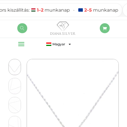
iszállítás:
1–2
munkanap
•
2–5
munkanap
Magyar