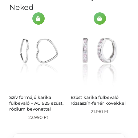
Neked
Szív formájú karika
Ezüst karika fülbevaló
Ez
g
fülbevaló – AG 925 ezüst,
rózsaszín-fehér kövekkel
fü
ródium bevonattal
21.190
Ft
22.990
Ft