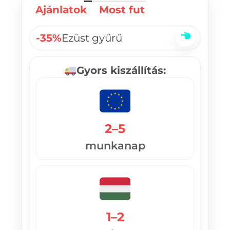
Ajánlatok
Most fut
-35%
Ezüst gyűrű
Gyors kiszállítás:
2–5
munkanap
1–2