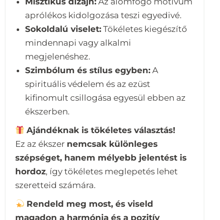
Misztikus dizájn:
Az álomfogó motívum
aprólékos kidolgozása teszi egyedivé.
Sokoldalú viselet:
Tökéletes kiegészítő
mindennapi vagy alkalmi
megjelenéshez.
Szimbólum és stílus egyben:
A
spirituális védelem és az ezüst
kifinomult csillogása egyesül ebben az
ékszerben.
Ajándéknak is tökéletes választás!
Ez az ékszer
nemcsak különleges
szépséget, hanem mélyebb jelentést is
hordoz
, így tökéletes meglepetés lehet
szeretteid számára.
Rendeld meg most, és viseld
magadon a harmónia és a pozitív