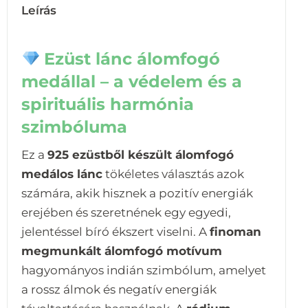
Leírás
Ezüst lánc álomfogó
medállal – a védelem és a
spirituális harmónia
szimbóluma
Ez a
925 ezüstből készült álomfogó
medálos lánc
tökéletes választás azok
számára, akik hisznek a pozitív energiák
erejében és szeretnének egy egyedi,
jelentéssel bíró ékszert viselni. A
finoman
megmunkált álomfogó motívum
hagyományos indián szimbólum, amelyet
a rossz álmok és negatív energiák