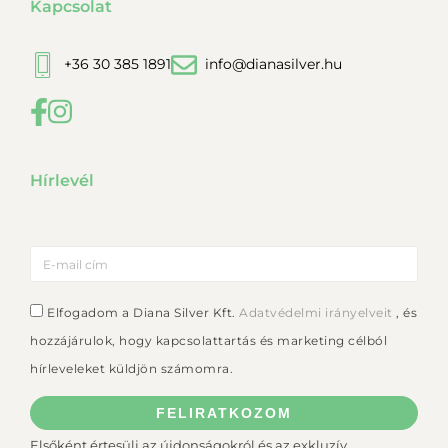
Kapcsolat
+36 30 385 1891
info@dianasilver.hu
Hírlevél
Elfogadom a Diana Silver Kft.
Adatvédelmi irányelveit
, és
hozzájárulok, hogy kapcsolattartás és marketing célból
hírleveleket küldjön számomra.
FELIRATKOZOM
Elsőként értesülj az újdonságokról és az exkluzív