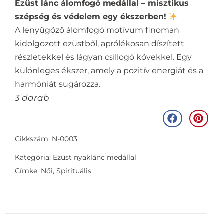
Ezüst lánc álomfogó medállal – misztikus
szépség és védelem egy ékszerben!
A lenyűgöző álomfogó motívum finoman
kidolgozott ezüstből, aprólékosan díszített
részletekkel és lágyan csillogó kövekkel. Egy
különleges ékszer, amely a pozitív energiát és a
harmóniát sugározza.
3 darab
Cikkszám: N-0003
Kategória:
Ezüst nyaklánc medállal
Címke:
Női
,
Spirituális