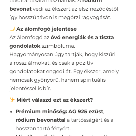
távoltartására használnak. A
ródium
bevonat
védi az ékszert az elszíneződéstől,
így hosszú távon is megőrzi ragyogását.
Az álomfogó jelentése
Az álomfogó az
óvó energiák és a tiszta
gondolatok
szimbóluma.
Hagyományosan úgy tartják, hogy kiszűri
a rossz álmokat, és csak a pozitív
gondolatokat engedi át. Egy ékszer, amely
nemcsak gyönyörű, hanem spirituális
jelentéssel is bír.
Miért válaszd ezt az ékszert?
Prémium minőség:
AG 925 ezüst
,
ródium bevonattal
a tartósságért és a
hosszan tartó fényért.