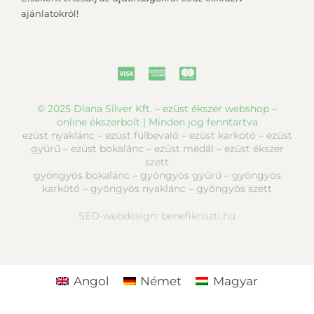
ajánlatokról!
© 2025 Diana Silver Kft. – ezüst ékszer webshop –
online ékszerbolt | Minden jog fenntartva
ezüst nyaklánc – ezüst fülbevaló – ezüst karkötő – ezüst
gyűrű – ezüst bokalánc – ezüst medál – ezüst ékszer
szett
gyöngyös bokalánc – gyöngyös gyűrű – gyöngyös
karkötő – gyöngyös nyaklánc – gyöngyös szett
SEO-webdesign:
benefikriszti.hu
Angol
Német
Magyar