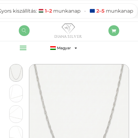
 kiszállítás:
1–2
munkanap
•
2–5
munkanap
Magyar