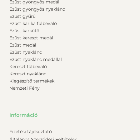
Ezüst gyöngyös medál
Ezüst gyöngyös nyaklánc
Ezüst gyűrű
Ezüst karika fülbevaló
Ezüst karkötő
Ezüst kereszt medál
Ezüst medál
Ezüst nyaklánc
Ezüst nyaklánc medállal
Kereszt fülbevaló
Kereszt nyaklánc
Kiegészítő termékek
Nemzeti Fény
Információ
Fizetési tájékoztató
Általános Szerződési Feltételek