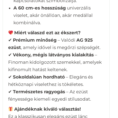
kapcsolatokat szimbolizálja.
A 60 cm-es hosszúság
univerzális
viselet, akár önállóan, akár medállal
kombinálva.
Miért válaszd ezt az ékszert?
✔
Prémium minőség
– Valódi
AG 925
ezüst
, amely idővel is megőrzi szépségét.
✔
Vékony, mégis látványos kialakítás
–
Finoman kidolgozott szemekkel, amelyek
kifinomult hatást keltenek.
✔
Sokoldalúan hordható
– Elegáns és
hétköznapi viselethez is tökéletes.
✔
Természetes ragyogás
– Az ezüst
fényessége kiemeli egyedi stílusodat.
Ajándéknak kiváló választás!
Ez a klasszikusan elegáns ezüst lánc