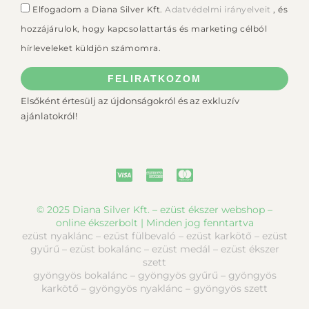
Elfogadom a Diana Silver Kft.
Adatvédelmi irányelveit
, és
hozzájárulok, hogy kapcsolattartás és marketing célból
hírleveleket küldjön számomra.
FELIRATKOZOM
Elsőként értesülj az újdonságokról és az exkluzív
ajánlatokról!
© 2025 Diana Silver Kft. – ezüst ékszer webshop –
online ékszerbolt | Minden jog fenntartva
ezüst nyaklánc – ezüst fülbevaló – ezüst karkötő – ezüst
gyűrű – ezüst bokalánc – ezüst medál – ezüst ékszer
szett
gyöngyös bokalánc – gyöngyös gyűrű – gyöngyös
karkötő – gyöngyös nyaklánc – gyöngyös szett