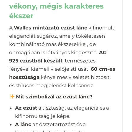
vékony, mégis karakteres
ékszer
A
Walles mintázatú ezüst lánc
kifinomult
eleganciát sugároz, amely tökéletesen
kombinálható más ékszerekkel, de
önmagában is látványos kiegészítő.
AG
925 ezüstből készült
, természetes
fényével kiemeli viselője stílusát.
60 cm-es
hosszúsága
kényelmes viseletet biztosít,
és stílusos megjelenést kölcsönöz.
Mit szimbolizál az ezüst lánc?
Az ezüst
a tisztaság, az elegancia és a
kifinomultság jelképe.
A lánc
az összetartozást és a