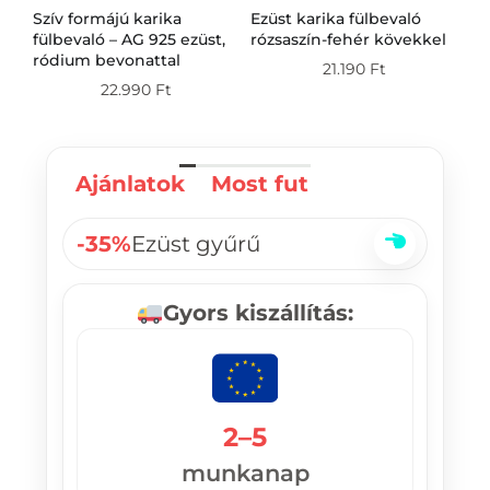
Szív formájú karika
Ezüst karika fülbevaló
Ez
g
fülbevaló – AG 925 ezüst,
rózsaszín-fehér kövekkel
fü
ródium bevonattal
21.190
Ft
22.990
Ft
Ajánlatok
Most fut
-35%
Ezüst gyűrű
Gyors kiszállítás:
2–5
munkanap