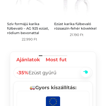
Szív formájú karika
Ezüst karika fülbevaló
Ez
g
fülbevaló – AG 925 ezüst,
rózsaszín-fehér kövekkel
fü
ródium bevonattal
21.190
Ft
22.990
Ft
Ajánlatok
Most fut
-35%
Ezüst gyűrű
Gyors kiszállítás: