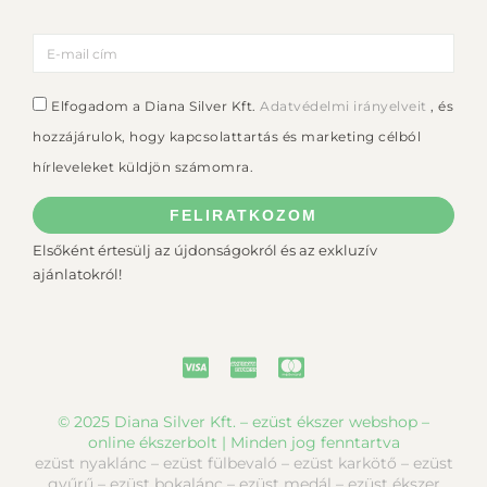
Elfogadom a Diana Silver Kft.
Adatvédelmi irányelveit
, és
hozzájárulok, hogy kapcsolattartás és marketing célból
hírleveleket küldjön számomra.
FELIRATKOZOM
Elsőként értesülj az újdonságokról és az exkluzív
ajánlatokról!
© 2025 Diana Silver Kft. – ezüst ékszer webshop –
online ékszerbolt | Minden jog fenntartva
ezüst nyaklánc – ezüst fülbevaló – ezüst karkötő – ezüst
gyűrű – ezüst bokalánc – ezüst medál – ezüst ékszer