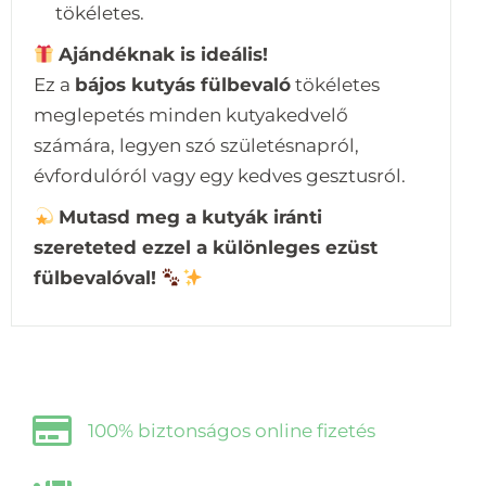
tökéletes.
Ajándéknak is ideális!
Ez a
bájos kutyás fülbevaló
tökéletes
meglepetés minden kutyakedvelő
számára, legyen szó születésnapról,
évfordulóról vagy egy kedves gesztusról.
Mutasd meg a kutyák iránti
szereteted ezzel a különleges ezüst
fülbevalóval!
100% biztonságos online fizetés