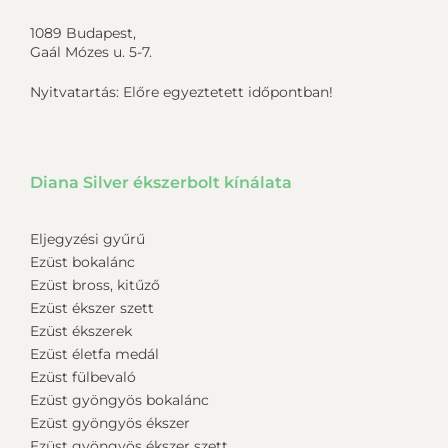
1089 Budapest,
Gaál Mózes u. 5-7.
Nyitvatartás: Előre egyeztetett időpontban!
Diana Silver ékszerbolt kínálata
Eljegyzési gyűrű
Ezüst bokalánc
Ezüst bross, kitűző
Ezüst ékszer szett
Ezüst ékszerek
Ezüst életfa medál
Ezüst fülbevaló
Ezüst gyöngyös bokalánc
Ezüst gyöngyös ékszer
Ezüst gyöngyös ékszer szett