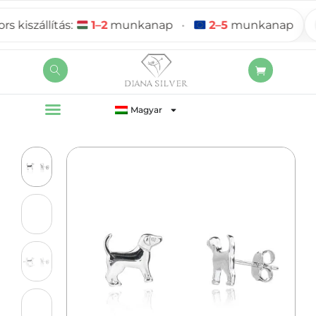
iszállítás:
1–2
munkanap
•
2–5
munkanap
Magyar