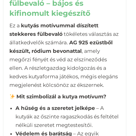
fülbevaló – bájos és
kifinomult kiegészítő
Ez a
kutyás motívummal díszített
stekkeres fülbevaló
tökéletes választás az
állatkedvelők számára.
AG 925 ezüstből
készült, ródium bevonattal
, amely
megőrzi fényét és véd az elszíneződés
ellen. A részletgazdag kidolgozás és a
kedves kutyaforma játékos, mégis elegáns
megjelenést kölcsönöz az ékszernek.
Mit szimbolizál a kutya motívum?
A hűség és a szeretet jelképe
– A
kutyák az őszinte ragaszkodás és feltétel
nélküli szeretet megtestesítői.
Védelem és barátság
– Az egyik