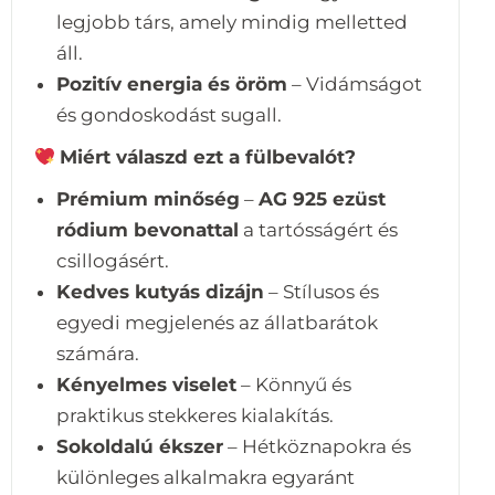
legjobb társ, amely mindig melletted
áll.
Pozitív energia és öröm
– Vidámságot
és gondoskodást sugall.
Miért válaszd ezt a fülbevalót?
Prémium minőség
–
AG 925 ezüst
ródium bevonattal
a tartósságért és
csillogásért.
Kedves kutyás dizájn
– Stílusos és
egyedi megjelenés az állatbarátok
számára.
Kényelmes viselet
– Könnyű és
praktikus stekkeres kialakítás.
Sokoldalú ékszer
– Hétköznapokra és
különleges alkalmakra egyaránt