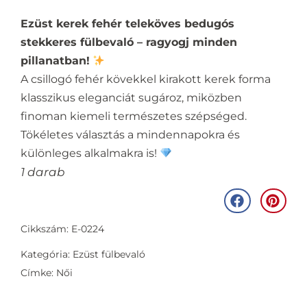
Ezüst kerek fehér teleköves bedugós
stekkeres fülbevaló – ragyogj minden
pillanatban!
A csillogó fehér kövekkel kirakott kerek forma
klasszikus eleganciát sugároz, miközben
finoman kiemeli természetes szépséged.
Tökéletes választás a mindennapokra és
különleges alkalmakra is!
1 darab
Cikkszám: E-0224
Kategória:
Ezüst fülbevaló
Címke:
Női