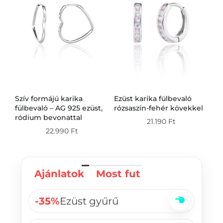
Szív formájú karika
Ezüst karika fülbevaló
Ez
g
fülbevaló – AG 925 ezüst,
rózsaszín-fehér kövekkel
fü
ródium bevonattal
21.190
Ft
22.990
Ft
Ajánlatok
Most fut
-35%
Ezüst gyűrű