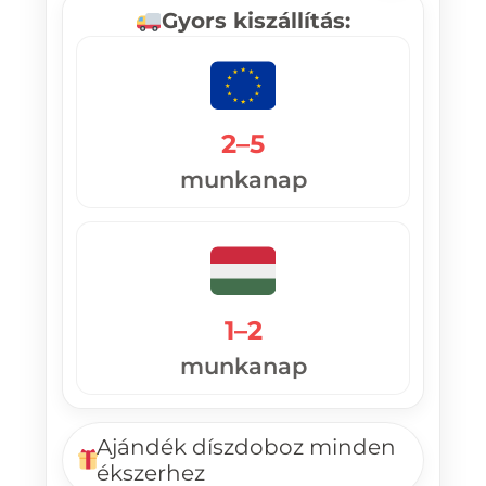
Gyors kiszállítás:
2–5
munkanap
1–2
munkanap
Ajándék díszdoboz minden
ékszerhez