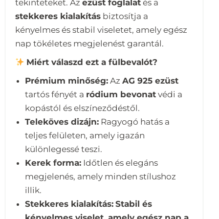
tekinteteket. Az
ezüst foglalat
és a
stekkeres kialakítás
biztosítja a
kényelmes és stabil viseletet, amely egész
nap tökéletes megjelenést garantál.
Miért válaszd ezt a fülbevalót?
Prémium minőség:
Az
AG 925 ezüst
tartós fényét a
ródium bevonat
védi a
kopástól és elszíneződéstől.
Teleköves dizájn:
Ragyogó hatás a
teljes felületen, amely igazán
különlegessé teszi.
Kerek forma:
Időtlen és elegáns
megjelenés, amely minden stílushoz
illik.
Stekkeres kialakítás:
Stabil és
kényelmes viselet, amely egész nap a