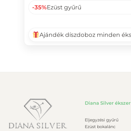
-35%
Ezüst gyűrű
Ajándék díszdoboz minden ék
Diana Silver ékszer
Eljegyzési gyűrű
Ezüst bokalánc