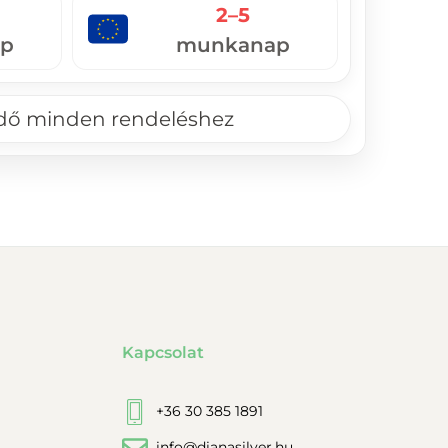
2–5
p
munkanap
ndő minden rendeléshez
Kapcsolat
+36 30 385 1891
info@dianasilver.hu