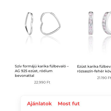
ló –
Szív formájú karika fülbevaló –
Ezüst karika fülbev
al
AG 925 ezüst, ródium
rózsaszín-fehér kö
bevonattal
21.190
F
22.990
Ft
Ajánlatok
Most fut