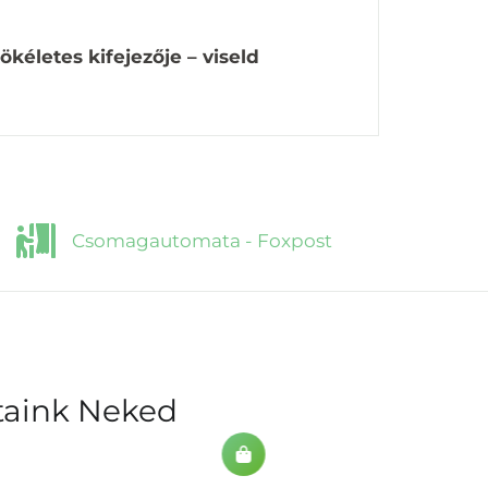
kéletes kifejezője – viseld
Csomagautomata - Foxpost
ataink Neked