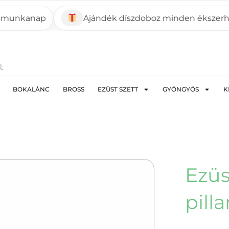
kanap
Ajándék díszdoboz minden ékszerhez
BOKALÁNC
BROSS
EZÜST SZETT
GYÖNGYÖS
K
Ezüs
pill