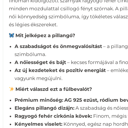
finoman kidolgozott szárnyak ragyogó fehér cirk
minden mozdulattal csillogó fényt szórnak. A pill
női könnyedség szimbóluma, így tökéletes választ
és légies ékszereket.
Mit jelképez a pillangó?
A szabadságot és önmegvalósítást
– a pillang
szimbóluma.
A nőiességet és bájt
– kecses formájával a fin
Az új kezdeteket és pozitív energiát
– emléke
vagyunk megújulni.
Miért válaszd ezt a fülbevalót?
Prémium minőség:
AG 925 ezüst, ródium be
Elegáns pillangó dizájn:
A szabadság és nőiess
Ragyogó fehér cirkónia kövek:
Finom, mégis f
Kényelmes viselet:
Könnyed, egész nap hordhat