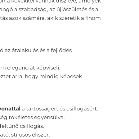
ónia kövekkel vannak díszítve, amelyek
angó a szabadság, az újjászületés és a
ás azok számára, akik szeretik a finom
ó az átalakulás és a fejlődés
om eleganciát képviseli.
ztet arra, hogy mindig képesek
vonattal
a tartósságért és csillogásért.
ég tökéletes egyensúlya.
eltűnő csillogás.
ó, stílusos ékszer.