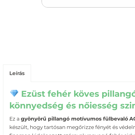
Leírás
Ezüst fehér köves pillangó
könnyedség és nőiesség sz
Ez a
gyönyörű pillangó motívumos fülbevaló
AG
készült, hogy tartósan megőrizze fényét és védelm