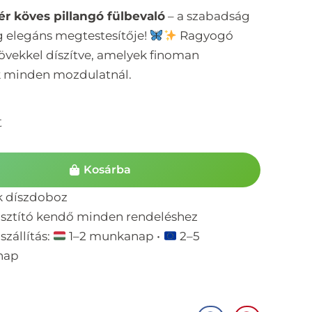
ér köves pillangó fülbevaló
– a szabadság
g elegáns megtestesítője!
Ragyogó
kövekkel díszítve, amelyek finoman
k minden mozdulatnál.
t
Kosárba
k díszdoboz
isztító kendő minden rendeléshez
szállítás:
1–2 munkanap •
2–5
nap