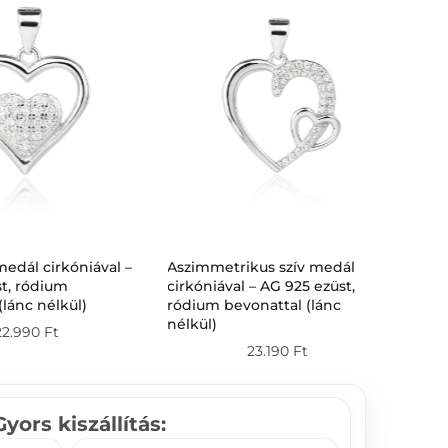
medál cirkóniával –
Aszimmetrikus szív medál
Aqu
t, ródium
cirkóniával – AG 925 ezüst,
fülb
(lánc nélkül)
ródium bevonattal (lánc
kőv
nélkül)
22.990
Ft
23.190
Ft
Gyors kiszállítás: