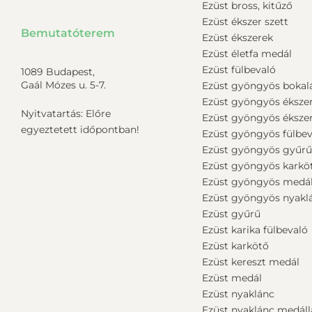
Ezüst bross, kitűző
Ezüst ékszer szett
Bemutatóterem
Ezüst ékszerek
Ezüst életfa medál
Ezüst fülbevaló
1089 Budapest,
Gaál Mózes u. 5-7.
Ezüst gyöngyös bokal
Ezüst gyöngyös éksze
Nyitvatartás: Előre
Ezüst gyöngyös ékszer
egyeztetett időpontban!
Ezüst gyöngyös fülbev
Ezüst gyöngyös gyűr
Ezüst gyöngyös karkö
Ezüst gyöngyös medá
Ezüst gyöngyös nyakl
Ezüst gyűrű
Ezüst karika fülbevaló
Ezüst karkötő
Ezüst kereszt medál
Ezüst medál
Ezüst nyaklánc
Ezüst nyaklánc medáll