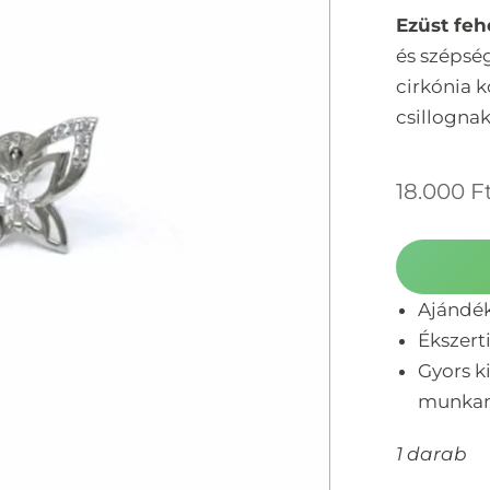
Ezüst feh
és szépsé
cirkónia 
csillogna
18.000
F
Ajándé
Ékszert
Gyors ki
munka
1 darab