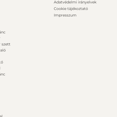
Adatvédelmi irányelvek
Cookie tájékoztató
Impresszum
ánc
r
 szett
aló
ű
tő
l
ánc
al