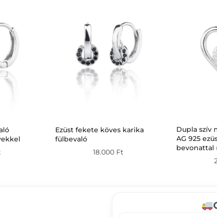
Dupla szív 
aló
Ezüst fekete köves karika
AG 925 ezüs
vekkel
fülbevaló
bevonattal 
t
18.000
Ft