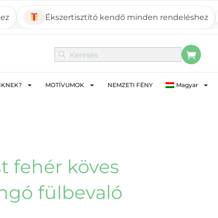
Ékszertisztító kendő minden rendeléshez
Mo
IKNEK?
MOTÍVUMOK
NEMZETI FÉNY
Magyar
t fehér köves
angó fülbevaló