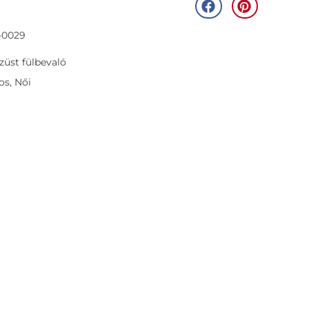
-0029
züst fülbevaló
tos
,
Női