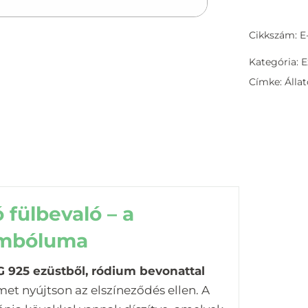
Cikkszám: E
Kategória:
E
Címke:
Álla
 fülbevaló – a
imbóluma
 925 ezüstből, ródium bevonattal
et nyújtson az elszíneződés ellen. A