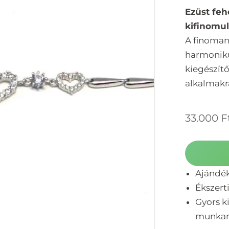
Ezüst feh
kifinomul
A finoman 
harmoniku
kiegészít
alkalmakr
33.000
F
Ajándé
Ékszert
Gyors ki
munka