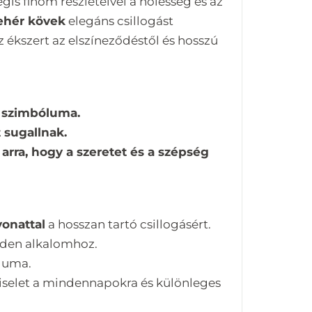
is finom részleteivel a nőiesség és az
ehér kövek
elegáns csillogást
ékszert az elszíneződéstől és hosszú
s szimbóluma.
 sugallnak.
arra, hogy a szeretet és a szépség
onattal
a hosszan tartó csillogásért.
den alkalomhoz.
luma.
iselet a mindennapokra és különleges