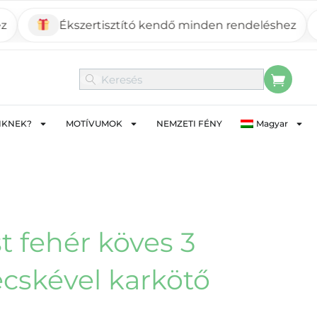
Ékszertisztító kendő minden rendeléshez
Mos
IKNEK?
MOTÍVUMOK
NEMZETI FÉNY
Magyar
t fehér köves 3
ecskével karkötő