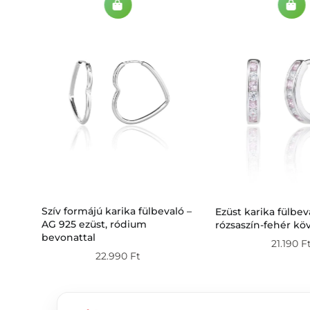
ló –
Szív formájú karika fülbevaló –
Ezüst karika fülbev
al
AG 925 ezüst, ródium
rózsaszín-fehér kö
bevonattal
21.190
F
22.990
Ft