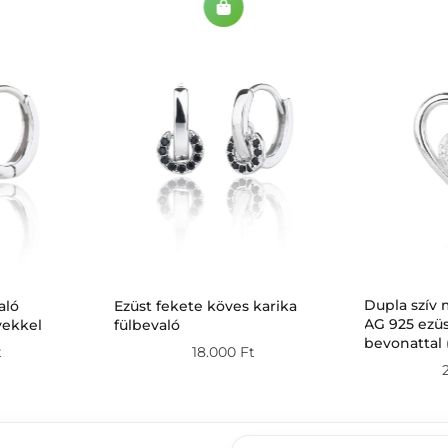
Dupla szív 
aló
Ezüst fekete köves karika
AG 925 ezüs
vekkel
fülbevaló
bevonattal 
t
18.000
Ft