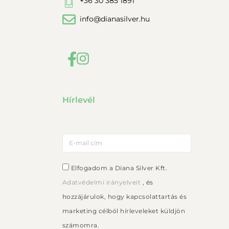
+36 30 385 1891
info@dianasilver.hu
Hírlevél
Elfogadom a Diana Silver Kft.
Adatvédelmi irányelveit
, és
hozzájárulok, hogy kapcsolattartás és
marketing célból hírleveleket küldjön
számomra.