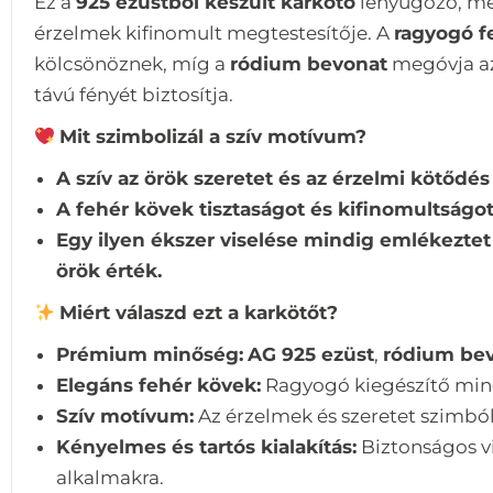
Ez a
925 ezüstből készült karkötő
lenyűgöző, még
érzelmek kifinomult megtestesítője. A
ragyogó f
kölcsönöznek, míg a
ródium bevonat
megóvja az 
távú fényét biztosítja.
Mit szimbolizál a szív motívum?
A szív az örök szeretet és az érzelmi kötődé
A fehér kövek tisztaságot és kifinomultságot
Egy ilyen ékszer viselése mindig emlékeztet 
örök érték.
Miért válaszd ezt a karkötőt?
Prémium minőség:
AG 925 ezüst
,
ródium bev
Elegáns fehér kövek:
Ragyogó kiegészítő min
Szív motívum:
Az érzelmek és szeretet szimbó
Kényelmes és tartós kialakítás:
Biztonságos v
alkalmakra.