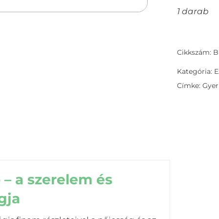
1 darab
Cikkszám: 
Kategória:
E
Címke:
Gye
 – a szerelem és
gja