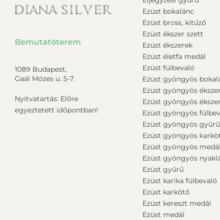
Ezüst bokalánc
Ezüst bross, kitűző
Ezüst ékszer szett
Bemutatóterem
Ezüst ékszerek
Ezüst életfa medál
Ezüst fülbevaló
1089 Budapest,
Gaál Mózes u. 5-7.
Ezüst gyöngyös bokal
Ezüst gyöngyös éksze
Nyitvatartás: Előre
Ezüst gyöngyös ékszer
egyeztetett időpontban!
Ezüst gyöngyös fülbev
Ezüst gyöngyös gyűr
Ezüst gyöngyös karkö
Ezüst gyöngyös medá
Ezüst gyöngyös nyakl
Ezüst gyűrű
Ezüst karika fülbevaló
Ezüst karkötő
Ezüst kereszt medál
Ezüst medál