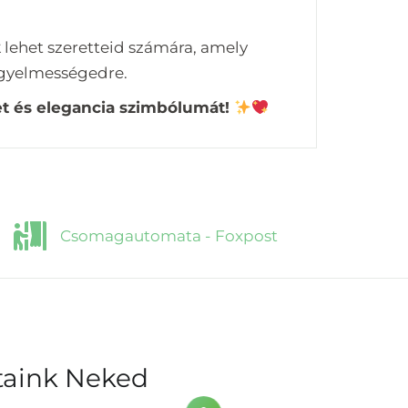
k
lehet szeretteid számára, amely
igyelmességedre.
et és elegancia szimbólumát!
Csomagautomata - Foxpost
ataink Neked