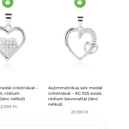
medál cirkóniával –
Aszimmetrikus szív medál
Aqu
t, ródium
cirkóniával – AG 925 ezüst,
fülb
(lánc nélkül)
ródium bevonattal (lánc
kőv
nélkül)
22.990
Ft
23.190
Ft