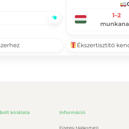
1–2
munkana
szerhez
Ékszertisztító ke
bolt kínálata
Információ
Fizetési tájékoztató