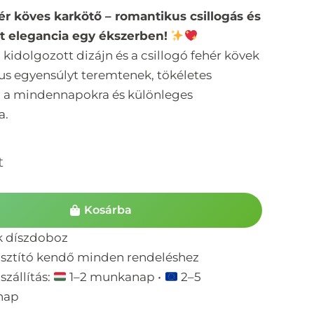
ér köves karkötő – romantikus csillogás és
t elegancia egy ékszerben!
kidolgozott dizájn és a csillogó fehér kövek
s egyensúlyt teremtenek, tökéletes
ő a mindennapokra és különleges
a.
t
Kosárba
k díszdoboz
isztító kendő minden rendeléshez
szállítás:
1–2 munkanap •
2–5
nap