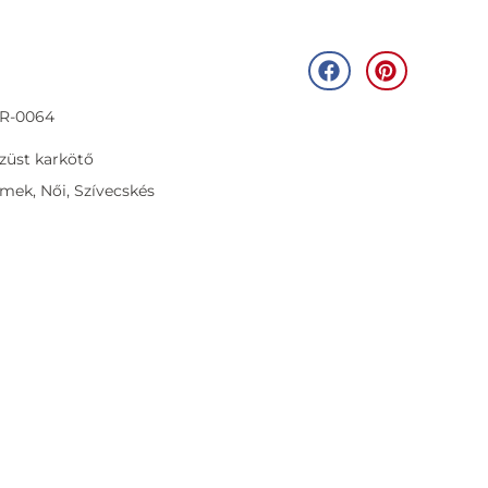
BR-0064
züst karkötő
rmek
,
Női
,
Szívecskés