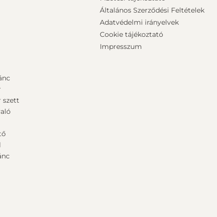
Általános Szerződési Feltételek
Adatvédelmi irányelvek
Cookie tájékoztató
Impresszum
ánc
r
 szett
aló
ű
tő
l
ánc