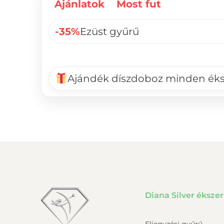
Ajánlatok
Most fut
-35%
Ezüst gyűrű
Ajándék díszdoboz minden ék
Diana Silver ékszer
Eljegyzési gyűrű