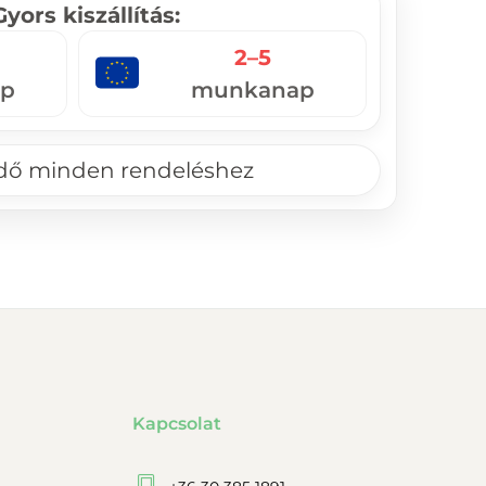
Gyors kiszállítás:
2–5
p
munkanap
ndő minden rendeléshez
Kapcsolat