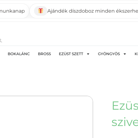
anap
Ajándék díszdoboz minden ékszerhez
BOKALÁNC
BROSS
EZÜST SZETT
GYÖNGYÖS
K
Ezüs
sziv