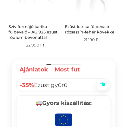
Szív formájú karika
Ezüst karika fülbevaló
Ez
g
fülbevaló – AG 925 ezüst,
rózsaszín-fehér kövekkel
fü
ródium bevonattal
21.190
Ft
22.990
Ft
Ajánlatok
Most fut
-35%
Ezüst gyűrű
Gyors kiszállítás: