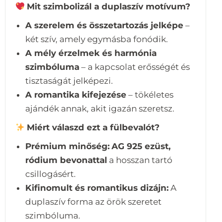
Mit szimbolizál a duplaszív motívum?
A szerelem és összetartozás jelképe
–
két szív, amely egymásba fonódik.
A mély érzelmek és harmónia
szimbóluma
– a kapcsolat erősségét és
tisztaságát jelképezi.
A romantika kifejezése
– tökéletes
ajándék annak, akit igazán szeretsz.
Miért válaszd ezt a fülbevalót?
Prémium minőség:
AG 925 ezüst,
ródium bevonattal
a hosszan tartó
csillogásért.
Kifinomult és romantikus dizájn:
A
duplaszív forma az örök szeretet
szimbóluma.