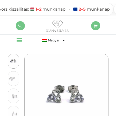
kiszállítás:
1–2
munkanap
•
2–5
munkanap
Magyar