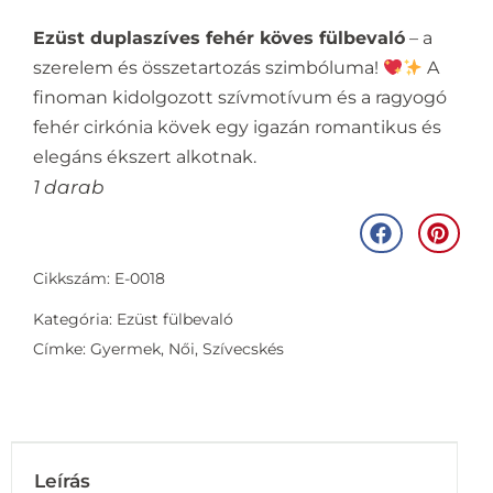
Ezüst duplaszíves fehér köves fülbevaló
– a
szerelem és összetartozás szimbóluma!
A
finoman kidolgozott szívmotívum és a ragyogó
fehér cirkónia kövek egy igazán romantikus és
elegáns ékszert alkotnak.
1 darab
Cikkszám: E-0018
Kategória:
Ezüst fülbevaló
Címke:
Gyermek
,
Női
,
Szívecskés
Leírás