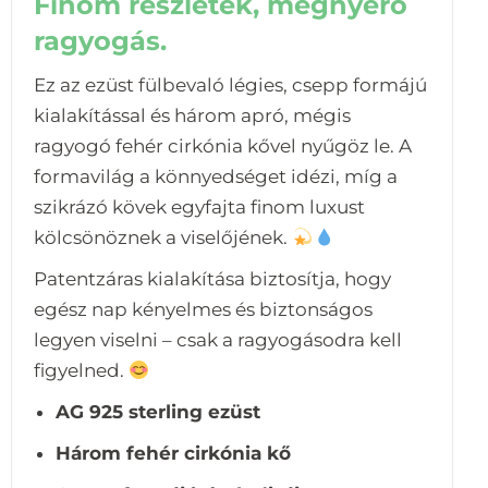
Finom részletek, megnyerő
ragyogás.
Ez az ezüst fülbevaló légies, csepp formájú
kialakítással és három apró, mégis
ragyogó fehér cirkónia kővel nyűgöz le. A
formavilág a könnyedséget idézi, míg a
szikrázó kövek egyfajta finom luxust
kölcsönöznek a viselőjének.
Patentzáras kialakítása biztosítja, hogy
egész nap kényelmes és biztonságos
legyen viselni – csak a ragyogásodra kell
figyelned.
AG 925 sterling ezüst
Három fehér cirkónia kő