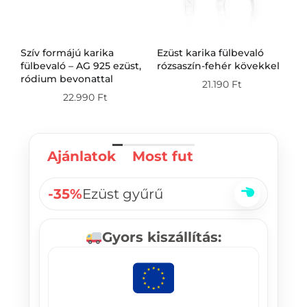
Szív formájú karika
Ezüst karika fülbevaló
Ez
g
fülbevaló – AG 925 ezüst,
rózsaszín-fehér kövekkel
fü
ródium bevonattal
21.190
Ft
22.990
Ft
Ajánlatok
Most fut
-35%
Ezüst gyűrű
Gyors kiszállítás: