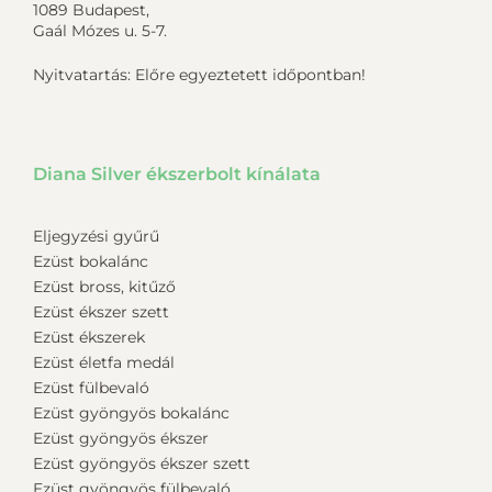
1089 Budapest,
Gaál Mózes u. 5-7.
Nyitvatartás: Előre egyeztetett időpontban!
Diana Silver ékszerbolt kínálata
Eljegyzési gyűrű
Ezüst bokalánc
Ezüst bross, kitűző
Ezüst ékszer szett
Ezüst ékszerek
Ezüst életfa medál
Ezüst fülbevaló
Ezüst gyöngyös bokalánc
Ezüst gyöngyös ékszer
Ezüst gyöngyös ékszer szett
Ezüst gyöngyös fülbevaló