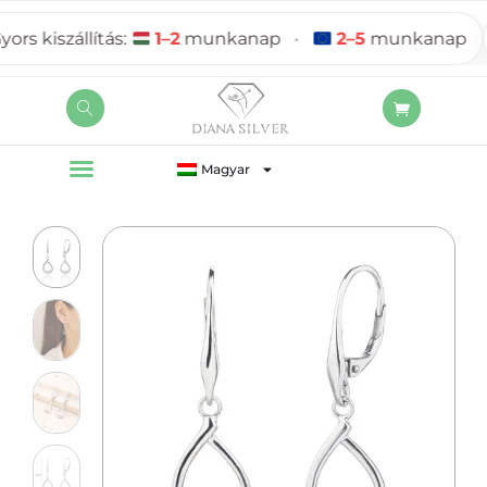
s kiszállítás:
1–2
munkanap
•
2–5
munkanap
Magyar