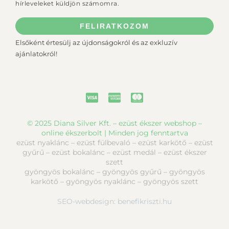
hírleveleket küldjön számomra.
FELIRATKOZOM
Elsőként értesülj az újdonságokról és az exkluzív
ajánlatokról!
© 2025 Diana Silver Kft. – ezüst ékszer webshop –
online ékszerbolt | Minden jog fenntartva
ezüst nyaklánc – ezüst fülbevaló – ezüst karkötő – ezüst
gyűrű – ezüst bokalánc – ezüst medál – ezüst ékszer
szett
gyöngyös bokalánc – gyöngyös gyűrű – gyöngyös
karkötő – gyöngyös nyaklánc – gyöngyös szett
SEO-webdesign:
benefikriszti.hu