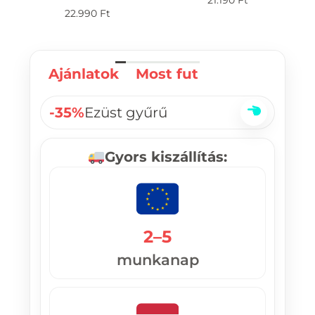
21.190
Ft
22.990
Ft
Ajánlatok
Most fut
-35%
Ezüst gyűrű
Gyors kiszállítás:
2–5
munkanap