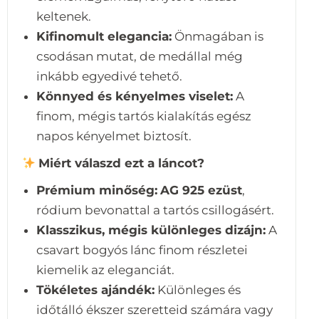
keltenek.
Kifinomult elegancia:
Önmagában is
csodásan mutat, de medállal még
inkább egyedivé tehető.
Könnyed és kényelmes viselet:
A
finom, mégis tartós kialakítás egész
napos kényelmet biztosít.
Miért válaszd ezt a láncot?
Prémium minőség:
AG 925 ezüst
,
ródium bevonattal a tartós csillogásért.
Klasszikus, mégis különleges dizájn:
A
csavart bogyós lánc finom részletei
kiemelik az eleganciát.
Tökéletes ajándék:
Különleges és
időtálló ékszer szeretteid számára vagy