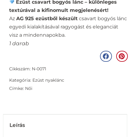
Ezüst csavart bogyós lánc – különleges
textúrával a kifinomult megjelenésért!
Az
AG 925 ezüstből készült
csavart bogyós lánc
egyedi kialakításával ragyogást és eleganciát
visz a mindennapokba.
1 darab
Cikkszám: N-0071
Kategória:
Ezüst nyaklánc
Címke:
Női
Leírás