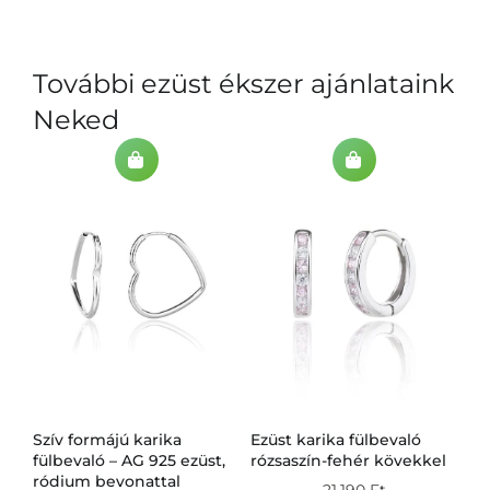
További ezüst ékszer ajánlataink
Neked
Szív formájú karika
Ezüst karika fülbevaló
Ez
g
fülbevaló – AG 925 ezüst,
rózsaszín-fehér kövekkel
fü
ródium bevonattal