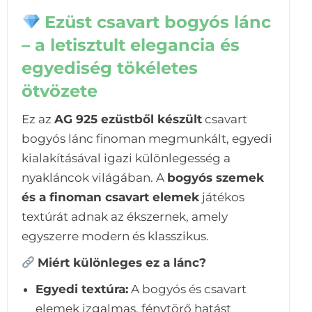
Ezüst csavart bogyós lánc
– a letisztult elegancia és
egyediség tökéletes
ötvözete
Ez az
AG 925 ezüstből készült
csavart
bogyós lánc finoman megmunkált, egyedi
kialakításával igazi különlegesség a
nyakláncok világában. A
bogyós szemek
és a finoman csavart elemek
játékos
textúrát adnak az ékszernek, amely
egyszerre modern és klasszikus.
Miért különleges ez a lánc?
Egyedi textúra:
A bogyós és csavart
elemek izgalmas, fénytörő hatást