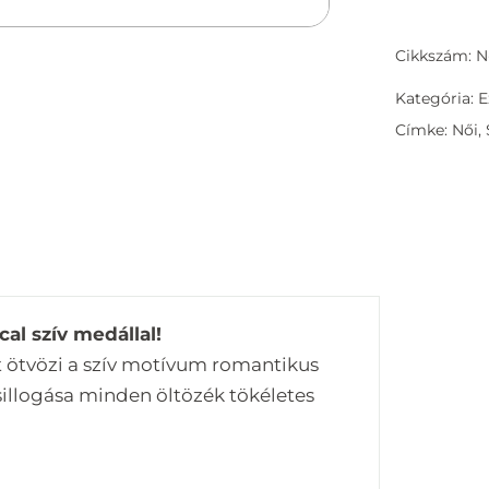
Cikkszám: N
Kategória:
E
Címke:
Női
,
al szív medállal!
t ötvözi a szív motívum romantikus
sillogása minden öltözék tökéletes