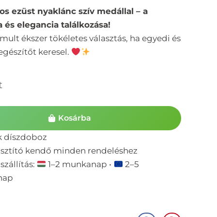
os ezüst nyaklánc szív medállal – a
 és elegancia találkozása!
omult ékszer tökéletes választás, ha egyedi és
iegészítőt keresel.
t
Kosárba
k díszdoboz
isztító kendő minden rendeléshez
szállítás:
1–2 munkanap •
2–5
nap