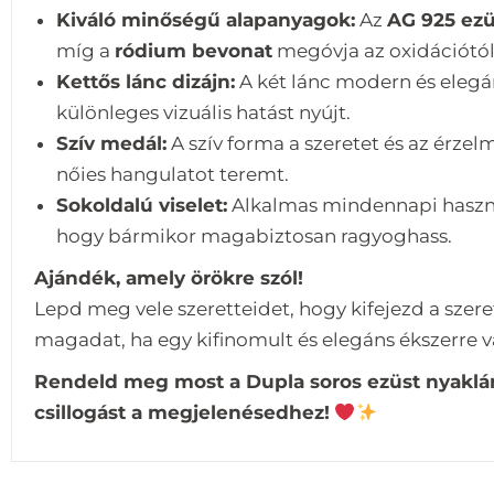
Kiváló minőségű alapanyagok:
Az
AG 925 ezü
míg a
ródium bevonat
megóvja az oxidációtól é
Kettős lánc dizájn:
A két lánc modern és elegá
különleges vizuális hatást nyújt.
Szív medál:
A szív forma a szeretet és az érzel
nőies hangulatot teremt.
Sokoldalú viselet:
Alkalmas mindennapi használ
hogy bármikor magabiztosan ragyoghass.
Ajándék, amely örökre szól!
Lepd meg vele szeretteidet, hogy kifejezd a szer
magadat, ha egy kifinomult és elegáns ékszerre 
Rendeld meg most a Dupla soros ezüst nyaklánc
csillogást a megjelenésedhez!