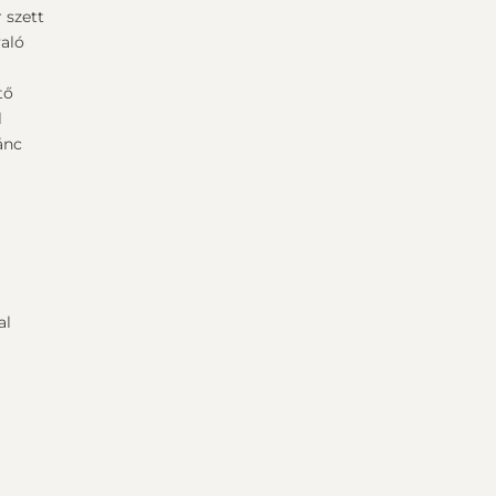
 szett
aló
ű
tő
l
ánc
al