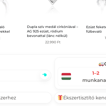
Dupla szív medál cirkóniával –
aló
Ezüst feket
AG 925 ezüst, ródium
vekkel
fülbevaló
bevonattal (lánc nélkül)
t
22.990
Ft
1–2
munkana
szerhez
Ékszertisztító ke