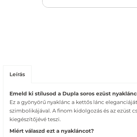
Leírás
Emeld ki stílusod a Dupla soros ezüst nyakláncc
Ez a gyönyörű nyaklánc a kettős lánc eleganciájá
szimbolikájával. A finom kidolgozás és az ezüst c
kiegészítőjévé teszi.
Miért válaszd ezt a nyakláncot?