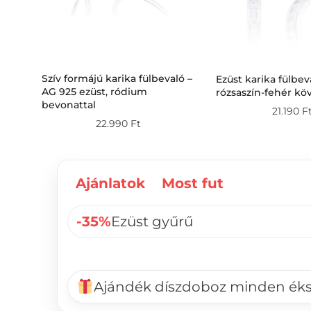
ló –
Szív formájú karika fülbevaló –
Ezüst karika fülbev
al
AG 925 ezüst, ródium
rózsaszín-fehér kö
bevonattal
21.190
F
22.990
Ft
Ajánlatok
Most fut
-35%
Ezüst gyűrű
Ajándék díszdoboz minden ék