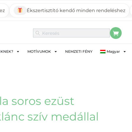
Ékszertisztító kendő minden rendeléshez
Mo
IKNEK?
MOTÍVUMOK
NEMZETI FÉNY
Magyar
a soros ezüst
lánc szív medállal