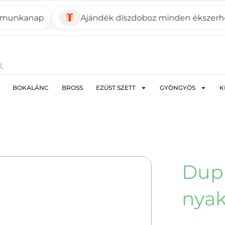
anap
Ajándék díszdoboz minden ékszerhez
BOKALÁNC
BROSS
EZÜST SZETT
GYÖNGYÖS
K
Dupl
nyak