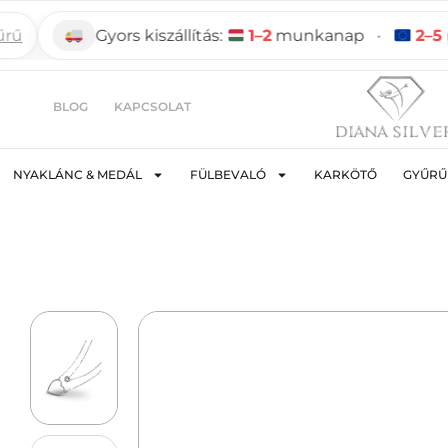
Gyors kiszállítás:
1–2
munkanap
•
2–5
munk
BLOG
KAPCSOLAT
NYAKLÁNC & MEDÁL
FÜLBEVALÓ
KARKÖTŐ
GYŰRŰ