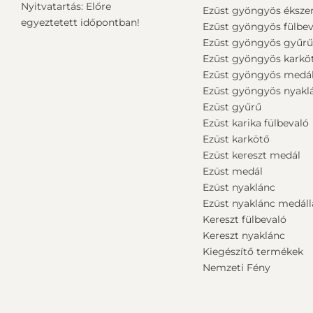
Nyitvatartás: Előre
Ezüst gyöngyös ékszer
egyeztetett időpontban!
Ezüst gyöngyös fülbev
Ezüst gyöngyös gyűr
Ezüst gyöngyös karkö
Ezüst gyöngyös medá
Ezüst gyöngyös nyakl
Ezüst gyűrű
Ezüst karika fülbevaló
Ezüst karkötő
Ezüst kereszt medál
Ezüst medál
Ezüst nyaklánc
Ezüst nyaklánc medáll
Kereszt fülbevaló
Kereszt nyaklánc
Kiegészítő termékek
Nemzeti Fény