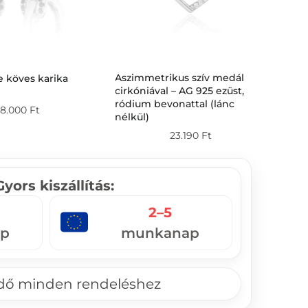
Aszimmetrikus szív medál
e köves karika
Aqu
cirkóniával – AG 925 ezüst,
fülb
ródium bevonattal (lánc
kőv
18.000
Ft
nélkül)
23.190
Ft
Gyors kiszállítás:
2–5
p
munkanap
ndő minden rendeléshez