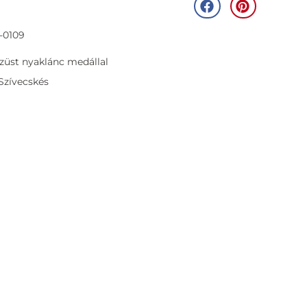
-0109
züst nyaklánc medállal
Szívecskés