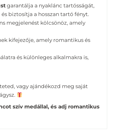
st
garantálja a nyaklánc tartósságát,
s biztosítja a hosszan tartó fényt.
ns megjelenést kölcsönöz, amely
mek kifejezője, amely romantikus és
atra és különleges alkalmakra is,
eteted, vagy ajándékozd meg saját
vágysz.
ot szív medállal, és adj romantikus