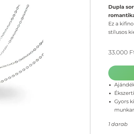
Dupla sor
romantika
Ez a kifin
stílusos k
33.000
F
Ajándé
Ékszert
Gyors ki
munka
1 darab