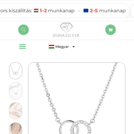
iszállítás:
1–2
munkanap
•
2–5
munkanap
Magyar