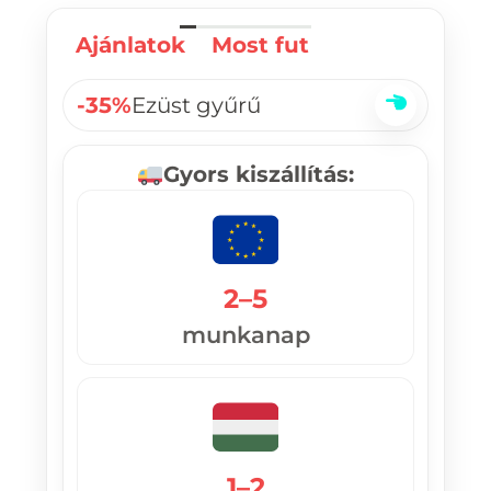
Ajánlatok
Most fut
-35%
Ezüst gyűrű
Gyors kiszállítás:
2–5
munkanap
1–2