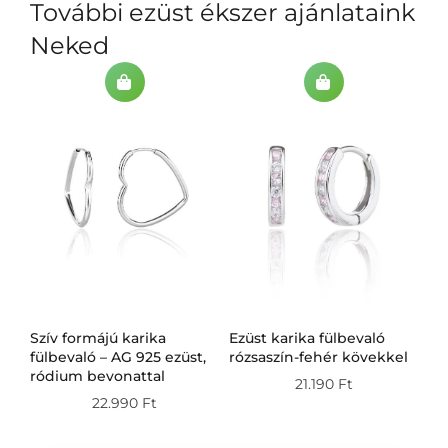
További ezüst ékszer ajánlataink
Neked
Szív formájú karika
Ezüst karika fülbevaló
Ez
g
fülbevaló – AG 925 ezüst,
rózsaszín-fehér kövekkel
fü
ródium bevonattal
21.190
Ft
22.990
Ft