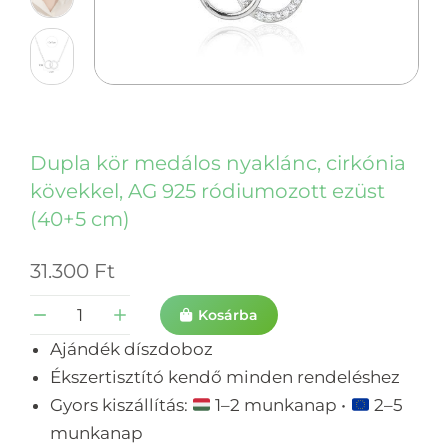
Dupla kör medálos nyaklánc, cirkónia
kövekkel, AG 925 ródiumozott ezüst
(40+5 cm)
31.300
Ft
Kosárba
Ajándék díszdoboz
Ékszertisztító kendő minden rendeléshez
Gyors kiszállítás:
1–2 munkanap •
2–5
munkanap