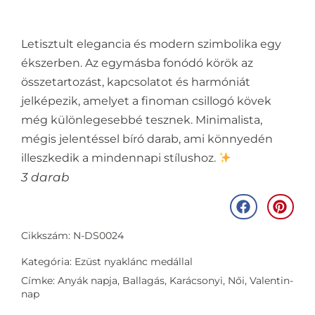
Letisztult elegancia és modern szimbolika egy
ékszerben. Az egymásba fonódó körök az
összetartozást, kapcsolatot és harmóniát
jelképezik, amelyet a finoman csillogó kövek
még különlegesebbé tesznek. Minimalista,
mégis jelentéssel bíró darab, ami könnyedén
illeszkedik a mindennapi stílushoz.
3 darab
Cikkszám: N-DS0024
Kategória:
Ezüst nyaklánc medállal
Címke:
Anyák napja
,
Ballagás
,
Karácsonyi
,
Női
,
Valentin-
nap