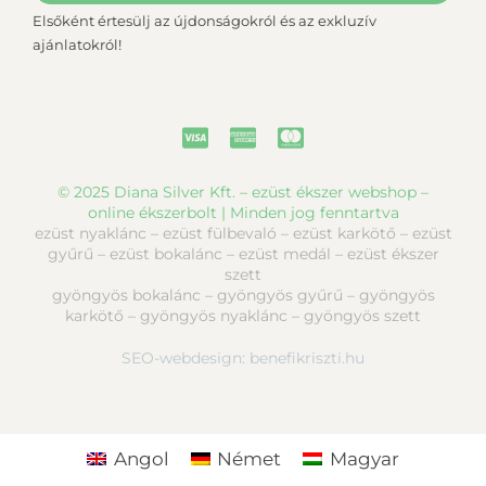
Elsőként értesülj az újdonságokról és az exkluzív
ajánlatokról!
© 2025 Diana Silver Kft. – ezüst ékszer webshop –
online ékszerbolt | Minden jog fenntartva
ezüst nyaklánc – ezüst fülbevaló – ezüst karkötő – ezüst
gyűrű – ezüst bokalánc – ezüst medál – ezüst ékszer
szett
gyöngyös bokalánc – gyöngyös gyűrű – gyöngyös
karkötő – gyöngyös nyaklánc – gyöngyös szett
SEO-webdesign:
benefikriszti.hu
Angol
Német
Magyar