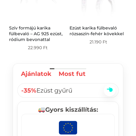
Szív formájú karika
Ezüst karika fülbevaló
Ez
g
fülbevaló – AG 925 ezüst,
rózsaszín-fehér kövekkel
fü
ródium bevonattal
21.190
Ft
22.990
Ft
Ajánlatok
Most fut
-35%
Ezüst gyűrű
Gyors kiszállítás: