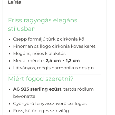
Leírás
Friss ragyogás elegáns
stílusban
Csepp formájú türkiz cirkónia kő
Finoman csillogó cirkónia köves keret
Elegáns, nőies kialakítás
Medál mérete:
2,4 cm × 1,2 cm
Látványos, mégis harmonikus design
Miért fogod szeretni?
AG 925 sterling ezüst
, tartós ródium
bevonattal
Gyönyörű fényvisszaverő csillogás
Friss, különleges színvilág