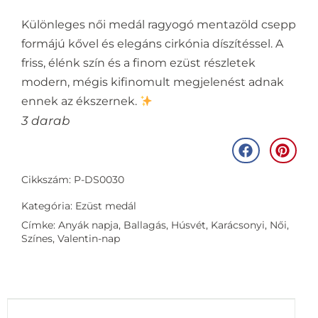
Különleges női medál ragyogó mentazöld csepp
formájú kővel és elegáns cirkónia díszítéssel. A
friss, élénk szín és a finom ezüst részletek
modern, mégis kifinomult megjelenést adnak
ennek az ékszernek.
3 darab
Cikkszám: P-DS0030
Kategória:
Ezüst medál
Címke:
Anyák napja
,
Ballagás
,
Húsvét
,
Karácsonyi
,
Női
,
Színes
,
Valentin-nap