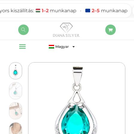
 kiszállítás:
1–2
munkanap
•
2–5
munkanap
Magyar