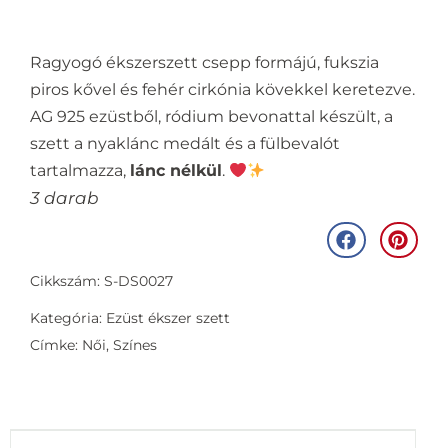
Ragyogó ékszerszett csepp formájú, fukszia
piros kővel és fehér cirkónia kövekkel keretezve.
AG 925 ezüstből, ródium bevonattal készült, a
szett a nyaklánc medált és a fülbevalót
tartalmazza,
lánc nélkül
.
3 darab
Cikkszám: S-DS0027
Kategória:
Ezüst ékszer szett
Címke:
Női
,
Színes