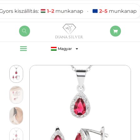
s kiszállítás:
1–2
munkanap
•
2–5
munkanap
Magyar