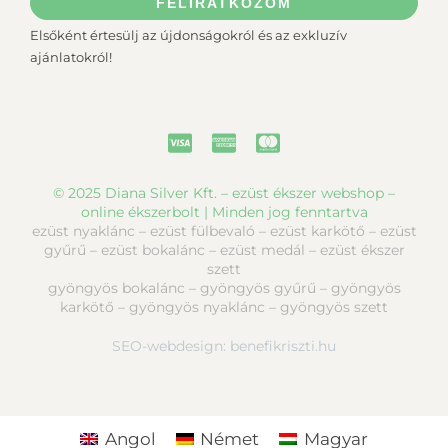
FELIRATKOZOM
Elsőként értesülj az újdonságokról és az exkluzív
ajánlatokról!
© 2025 Diana Silver Kft. – ezüst ékszer webshop –
online ékszerbolt | Minden jog fenntartva
ezüst nyaklánc – ezüst fülbevaló – ezüst karkötő – ezüst
gyűrű – ezüst bokalánc – ezüst medál – ezüst ékszer
szett
gyöngyös bokalánc – gyöngyös gyűrű – gyöngyös
karkötő – gyöngyös nyaklánc – gyöngyös szett
SEO-webdesign:
benefikriszti.hu
Angol
Német
Magyar