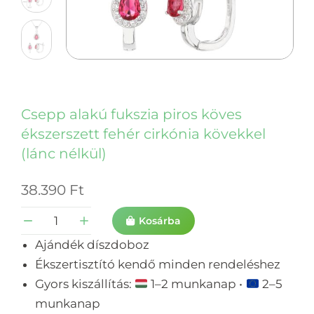
Csepp alakú fukszia piros köves
ékszerszett fehér cirkónia kövekkel
(lánc nélkül)
38.390
Ft
Kosárba
Ajándék díszdoboz
Ékszertisztító kendő minden rendeléshez
Gyors kiszállítás:
1–2 munkanap •
2–5
munkanap