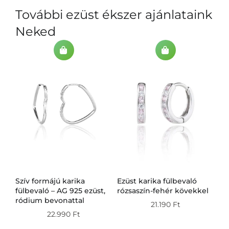
További ezüst ékszer ajánlataink
Neked
Szív formájú karika
Ezüst karika fülbevaló
Ez
g
fülbevaló – AG 925 ezüst,
rózsaszín-fehér kövekkel
fü
ródium bevonattal
21.190
Ft
22.990
Ft