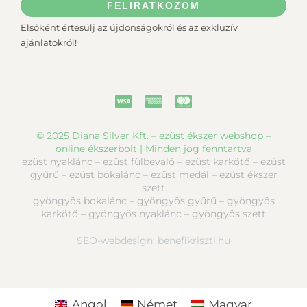
FELIRATKOZOM
Elsőként értesülj az újdonságokról és az exkluzív
ajánlatokról!
© 2025 Diana Silver Kft. – ezüst ékszer webshop –
online ékszerbolt | Minden jog fenntartva
ezüst nyaklánc – ezüst fülbevaló – ezüst karkötő – ezüst
gyűrű – ezüst bokalánc – ezüst medál – ezüst ékszer
szett
gyöngyös bokalánc – gyöngyös gyűrű – gyöngyös
karkötő – gyöngyös nyaklánc – gyöngyös szett
SEO-webdesign:
benefikriszti.hu
Angol
Német
Magyar