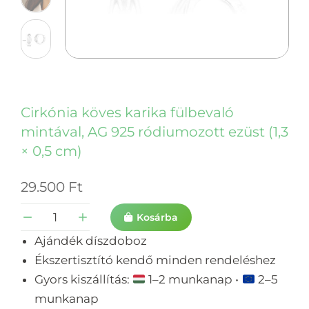
Cirkónia köves karika fülbevaló
mintával, AG 925 ródiumozott ezüst (1,3
× 0,5 cm)
29.500
Ft
Kosárba
Ajándék díszdoboz
Ékszertisztító kendő minden rendeléshez
Gyors kiszállítás:
1–2 munkanap •
2–5
munkanap