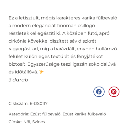
Ez a letisztult, mégis karakteres karika fülbevaló
a modern eleganciát finoman csillogó
részletekkel egészíti ki. A középen futó, apró
cirkónia kövekkel díszített sáv diszkrét
ragyogást ad, míg a barázdált, enyhén hullámzó
felület különleges textúrát és fényjátékot
biztosít. Egyszerűsége teszi igazán sokoldalúvá
és időtállóvá.
3 darab
Cikkszám: E-DS0117
Kategória:
Ezüst fülbevaló
,
Ezüst karika fülbevaló
Címke:
Női
,
Színes