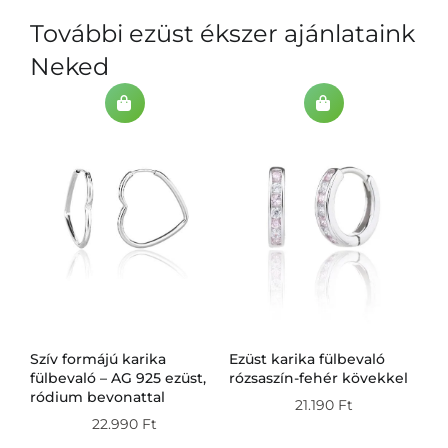
További ezüst ékszer ajánlataink
Neked
Szív formájú karika
Ezüst karika fülbevaló
Ez
g
fülbevaló – AG 925 ezüst,
rózsaszín-fehér kövekkel
fü
ródium bevonattal
21.190
Ft
22.990
Ft