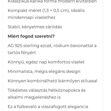
Klasszikus karika forma modern kivitelben
Kompakt méret (1,3 × 0,5 cm), ideális
mindennapi viselethez
Stabil, kényelmes záródás
Miért fogod szeretni?
AG 925 sterling ezüst, ródium bevonattal a
tartós fényért
Könnyű, egész nap komfortos viselet
Minimalista, mégis elegáns design
Könnyen kombinálható bármilyen stílussal
Tökéletes választás hétköznapokra és
alkalmi megjelenéshez is
Ez a fülbevaló a visszafogott elegancia