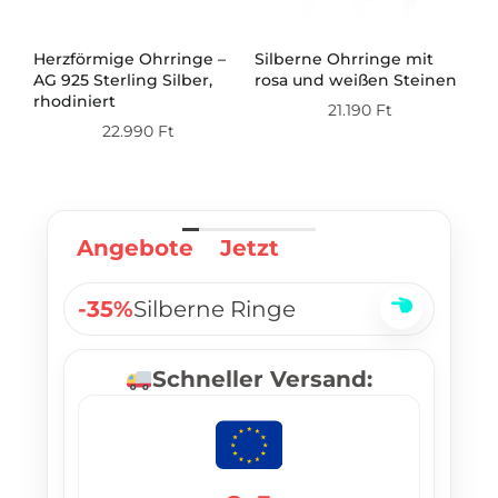
Herzförmige Ohrringe –
Silberne Ohrringe mit
Si
AG 925 Sterling Silber,
rosa und weißen Steinen
mi
ert
rhodiniert
21.190
Ft
22.990
Ft
Angebote
Jetzt
-35%
Silberne Ringe
Schneller Versand: