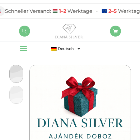
chneller Versand:
1–2
Werktage
•
2–5
Werktage
Deutsch