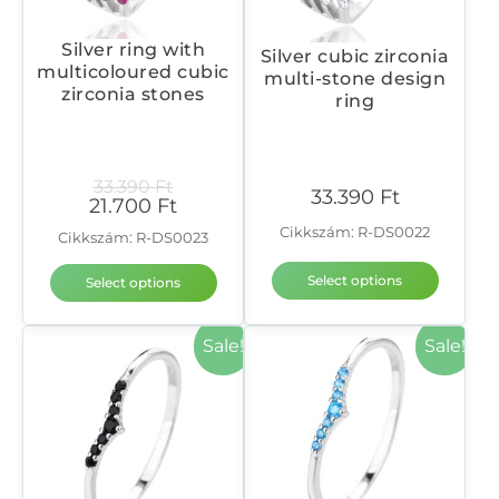
Silver ring with
Silver cubic zirconia
multicoloured cubic
multi-stone design
zirconia stones
ring
33.390
Ft
33.390
Ft
21.700
Ft
Cikkszám: R-DS0022
Cikkszám: R-DS0023
Select options
Select options
Sale!
Sale!