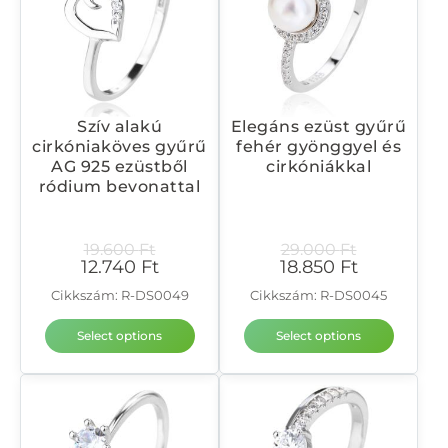
Szív alakú
Elegáns ezüst gyűrű
cirkóniaköves gyűrű
fehér gyönggyel és
AG 925 ezüstből
cirkóniákkal
ródium bevonattal
19.600
Ft
29.000
Ft
12.740
Ft
18.850
Ft
Cikkszám: R-DS0049
Cikkszám: R-DS0045
Select options
Select options