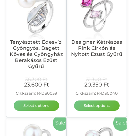
Tenyésztett Édesvízi
Designer Kétrészes
Gyöngyös, Bagett
Pink Cirkóniás
Köves és Gyöngyház
Nyitott Ezüst Gyűrű
Berakásos Ezüst
Gyűrű
36.300
Ft
31.300
Ft
23.600
Ft
20.350
Ft
Cikkszám: R-DS0039
Cikkszám: R-DS0040
Select options
Select options
Sale!
Sale!