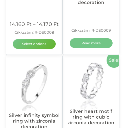
decoration
14.160
Ft
–
14.170
Ft
Cikkszám: R-DS0009
Cikkszám: R-DS0008
Read more
Select options
Sale!
Silver heart motif
Silver infinity symbol
ring with cubic
ring with zirconia
zirconia decoration
decoration