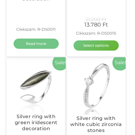
21.200
Ft
13.780
Ft
Cikkszám: R-DS0011
Cikkszám: R-DS0015
Read more
Select options
Sale!
Sale!
Silver ring with
Silver ring with
green iridescent
white cubic zirconia
decoration
stones