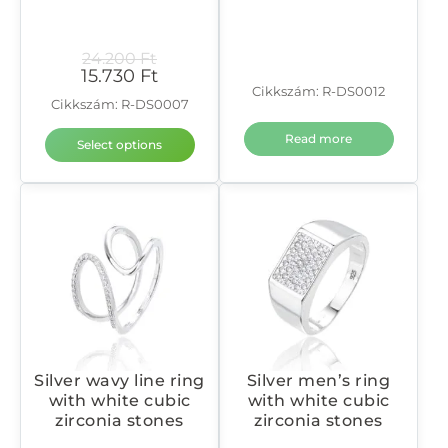
24.200
Ft
15.730
Ft
Cikkszám: R-DS0012
Cikkszám: R-DS0007
Read more
Select options
Silver wavy line ring
Silver men’s ring
with white cubic
with white cubic
zirconia stones
zirconia stones