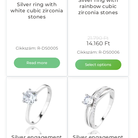
Silver ring with
Silver ring with
rainbow cubic
white cubic zirconia
zirconia stones
stones
21.790
Ft
14.160
Ft
Cikkszám: R-DS0005
Cikkszám: R-DS0006
Read more
Select options
Silver engagement
Silver engagement