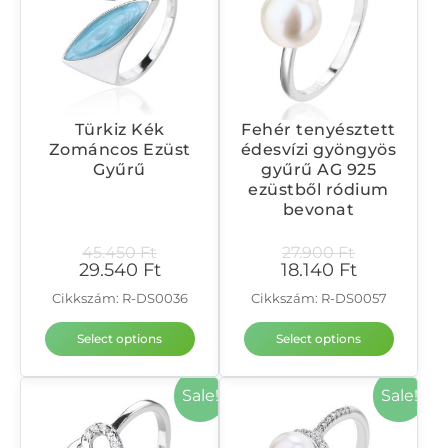
Türkiz Kék
Fehér tenyésztett
Zománcos Ezüst
édesvízi gyöngyös
Gyűrű
gyűrű AG 925
ezüstből ródium
bevonat
45.450
Ft
27.900
Ft
29.540
Ft
18.140
Ft
Cikkszám: R-DS0036
Cikkszám: R-DS0057
Select options
Select options
Sale!
Sale!