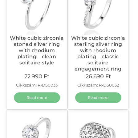
White cubic zirconia
White cubic zirconia
stoned silver ring
sterling silver ring
with rhodium
with rhodium
plating – clean
plating – classic
solitaire style
solitaire
engagement ring
22.990
Ft
26.690
Ft
Cikkszám: R-DS0033
Cikkszám: R-DS0032
Read more
Read more