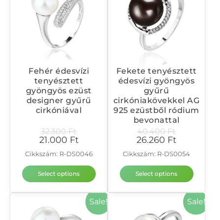
Fehér édesvízi
Fekete tenyésztett
tenyésztett
édesvízi gyöngyös
gyöngyös ezüst
gyűrű
designer gyűrű
cirkóniakövekkel AG
cirkóniával
925 ezüstből ródium
bevonattal
32.300
Ft
40.400
Ft
21.000
Ft
26.260
Ft
Cikkszám: R-DS0046
Cikkszám: R-DS0054
Select options
Select options
Sale!
Sale!