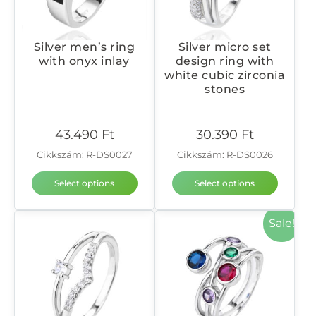
Silver men’s ring
Silver micro set
with onyx inlay
design ring with
white cubic zirconia
stones
43.490
Ft
30.390
Ft
Cikkszám: R-DS0027
Cikkszám: R-DS0026
Select options
Select options
Sale!