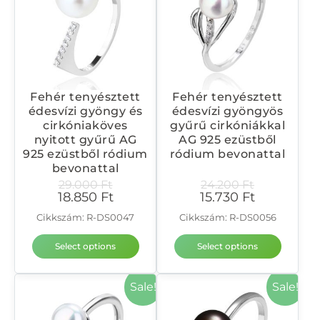
Fehér tenyésztett
Fehér tenyésztett
édesvízi gyöngy és
édesvízi gyöngyös
cirkóniaköves
gyűrű cirkóniákkal
nyitott gyűrű AG
AG 925 ezüstből
925 ezüstből ródium
ródium bevonattal
bevonattal
29.000
Ft
24.200
Ft
18.850
Ft
15.730
Ft
Cikkszám: R-DS0047
Cikkszám: R-DS0056
Select options
Select options
Sale!
Sale!