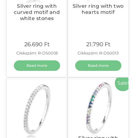
Silver ring with
Silver ring with two
curved motif and
hearts motif
white stones
26.690
Ft
21.790
Ft
Cikkszám: R-DS0018
Cikkszám: R-DS0013
Read more
Read more
Sale!