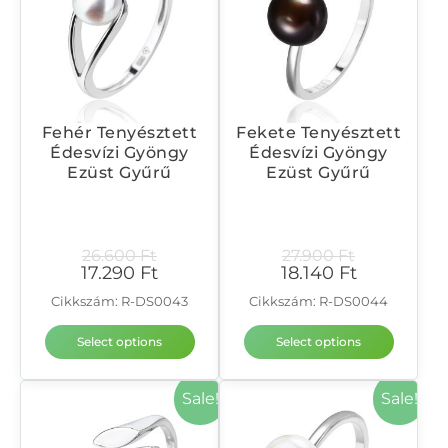
Fehér Tenyésztett
Fekete Tenyésztett
Édesvízi Gyöngy
Édesvízi Gyöngy
Ezüst Gyűrű
Ezüst Gyűrű
26.600
Ft
27.900
Ft
17.290
Ft
18.140
Ft
Cikkszám: R-DS0043
Cikkszám: R-DS0044
Select options
Select options
Sale!
Sale!