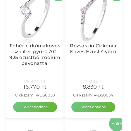
Fehér cirkóniaköves
Rózsaszín Cirkónia
szoliter gyűrű AG
Köves Ezüst Gyűrű
925 ezüstből ródium
bevonattal
25.800
Ft
13.590
Ft
16.770
Ft
8.830
Ft
Cikkszám: R-DS0050
Cikkszám: R-DS0034
Select options
Select options
Sale!