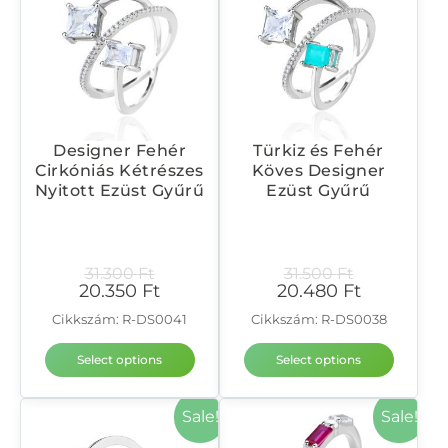
Designer Fehér
Türkiz és Fehér
Cirkóniás Kétrészes
Köves Designer
Nyitott Ezüst Gyűrű
Ezüst Gyűrű
31.300
Ft
31.500
Ft
20.350
Ft
20.480
Ft
Cikkszám: R-DS0041
Cikkszám: R-DS0038
Select options
Select options
Sale!
Sale!