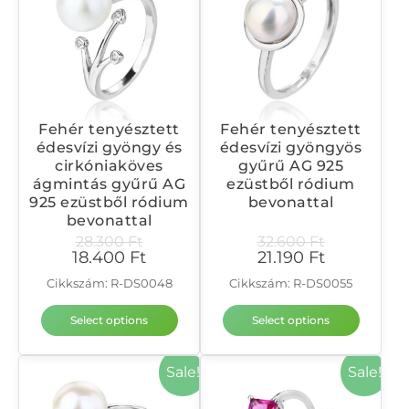
Fehér tenyésztett
Fehér tenyésztett
édesvízi gyöngy és
édesvízi gyöngyös
cirkóniaköves
gyűrű AG 925
ágmintás gyűrű AG
ezüstből ródium
925 ezüstből ródium
bevonattal
bevonattal
28.300
Ft
32.600
Ft
18.400
Ft
21.190
Ft
Cikkszám: R-DS0048
Cikkszám: R-DS0055
Select options
Select options
Sale!
Sale!