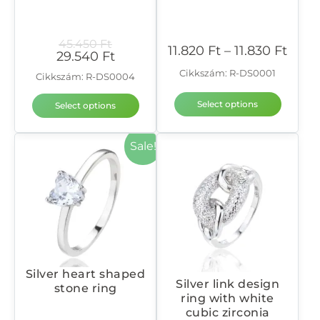
45.450
Ft
11.820
Ft
–
11.830
Ft
29.540
Ft
Cikkszám: R-DS0001
Cikkszám: R-DS0004
Select options
Select options
Sale!
Silver heart shaped
Silver link design
stone ring
ring with white
cubic zirconia