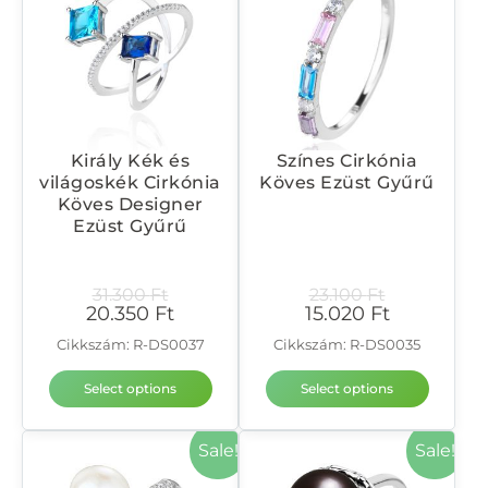
Király Kék és
Színes Cirkónia
világoskék Cirkónia
Köves Ezüst Gyűrű
Köves Designer
Ezüst Gyűrű
31.300
Ft
23.100
Ft
20.350
Ft
15.020
Ft
Cikkszám: R-DS0037
Cikkszám: R-DS0035
Select options
Select options
Sale!
Sale!