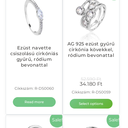
AG 925 ezüst gyűrű
Ezüst navette
cirkónia kövekkel,
csiszolású cirkóniás
ródium bevonattal
gyűrű, ródium
bevonattal
52.590
Ft
34.180
Ft
Cikkszám: R-DS0060
Cikkszám: R-DS0059
Read more
Select options
Sale!
Sale!