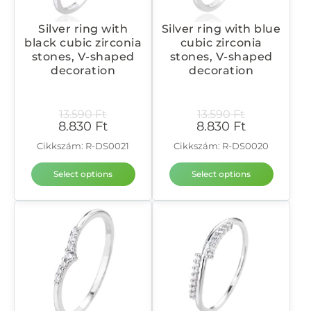
Silver ring with
Silver ring with blue
black cubic zirconia
cubic zirconia
stones, V-shaped
stones, V-shaped
decoration
decoration
13.590
Ft
13.590
Ft
8.830
Ft
8.830
Ft
Cikkszám: R-DS0021
Cikkszám: R-DS0020
Select options
Select options