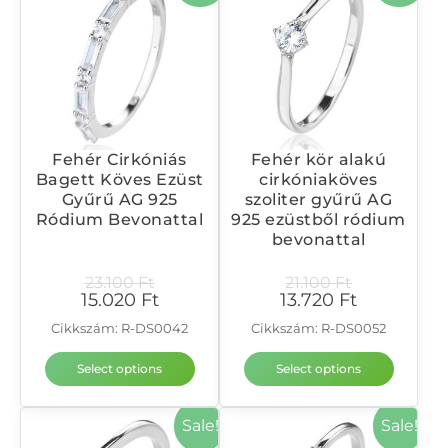
Fehér Cirkóniás
Fehér kör alakú
Bagett Köves Ezüst
cirkóniaköves
Gyűrű AG 925
szoliter gyűrű AG
Ródium Bevonattal
925 ezüstből ródium
bevonattal
23.100
Ft
21.100
Ft
15.020
Ft
13.720
Ft
Cikkszám: R-DS0042
Cikkszám: R-DS0052
Select options
Select options
Sale!
Sale!