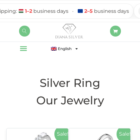
1–2
business days
•
2–5
business days
Com
English
Silver Ring
Our Jewelry
Sale!
Sale!