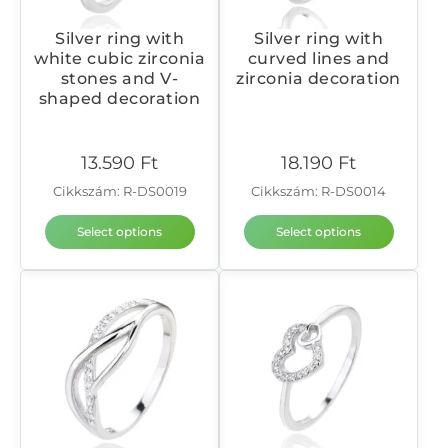
Silver ring with
Silver ring with
white cubic zirconia
curved lines and
stones and V-
zirconia decoration
shaped decoration
13.590
Ft
18.190
Ft
Cikkszám: R-DS0019
Cikkszám: R-DS0014
Select options
Select options