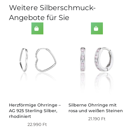
Weitere Silberschmuck-
Angebote für Sie
Herzförmige Ohrringe –
Silberne Ohrringe mit
Si
AG 925 Sterling Silber,
rosa und weißen Steinen
mi
ert
rhodiniert
21.190
Ft
22.990
Ft