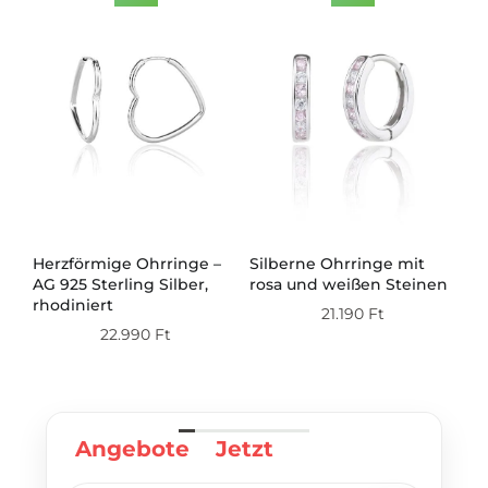
us
Herzförmige Ohrringe –
Silberne Ohrringe mit
Aq
AG 925 Sterling Silber,
rosa und weißen Steinen
Oh
 –
rhodiniert
vo
21.190
Ft
22.990
Ft
Angebote
Jetzt