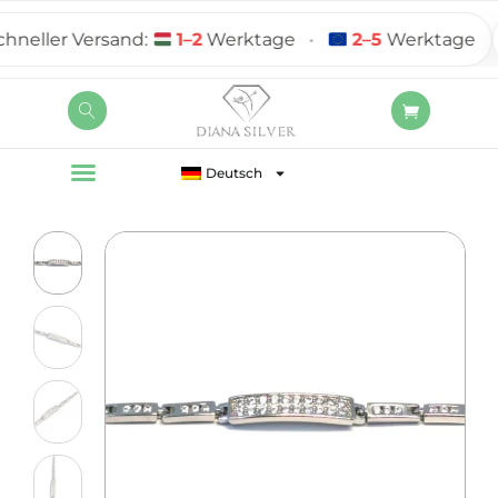
eller Versand:
1–2
Werktage
•
2–5
Werktage
Deutsch