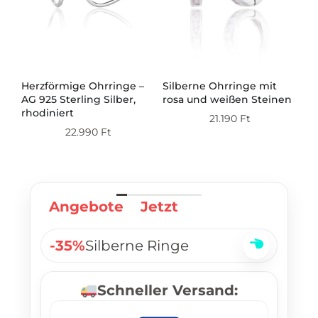
Herzförmige Ohrringe –
Silberne Ohrringe mit
Si
AG 925 Sterling Silber,
rosa und weißen Steinen
mi
ert
rhodiniert
21.190
Ft
22.990
Ft
Angebote
Jetzt
-35%
Silberne Ringe
Schneller Versand: