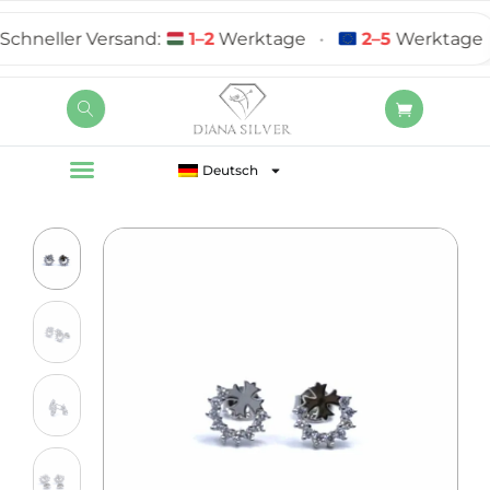
neller Versand:
1–2
Werktage
•
2–5
Werktage
Deutsch