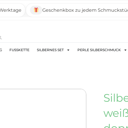
tage
Geschenkbox zu jedem Schmuckstück
G
FUSSKETTE
SILBERNES SET
PERLE SILBERSCHMUCK
Silb
wei