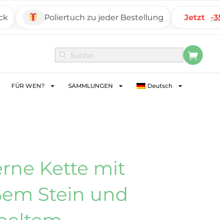
Poliertuch zu jeder Bestellung
Jetzt
-35%
Si
FÜR WEN?
SAMMLUNGEN
Deutsch
erne Kette mit
ßem Stein und