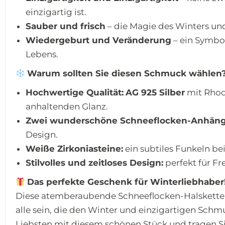
einzigartig ist.
Sauber und frisch
– die Magie des Winters un
Wiedergeburt und Veränderung
– ein Symbol
Lebens.
Warum sollten Sie diesen Schmuck wählen
Hochwertige Qualität:
AG 925 Silber
mit Rhod
anhaltenden Glanz.
Zwei wunderschöne Schneeflocken-Anhäng
Design.
Weiße Zirkoniasteine:
ein subtiles Funkeln b
Stilvolles und zeitloses Design:
perfekt für Fre
Das perfekte Geschenk für Winterliebhaber
Diese atemberaubende Schneeflocken-Halskett
alle sein, die den Winter und einzigartigen Schm
Liebsten mit diesem schönen Stück und tragen S