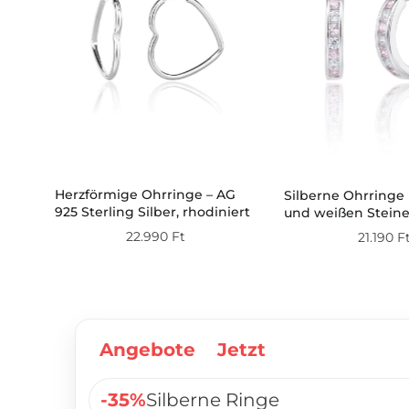
t
Herzförmige Ohrringe – AG
Silberne Ohrringe 
925 Sterling Silber, rhodiniert
und weißen Stein
tte)
22.990
Ft
21.190
F
Angebote
Jetzt
-35%
Silberne Ringe