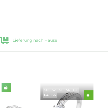
Lieferung nach Hause
50
52
51
56
62
64
66