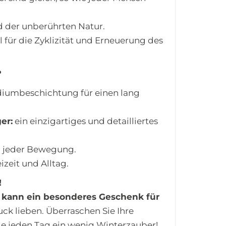
d der unberührten Natur.
 für die Zyklizität und Erneuerung des
?
iumbeschichtung für einen lang
er:
ein einzigartiges und detailliertes
ei jeder Bewegung.
izeit und Alltag.
!
e
kann ein besonderes Geschenk für
uck lieben. Überraschen Sie Ihre
ie jeden Tag ein wenig Winterzauber!