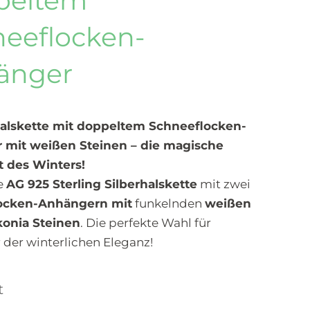
peltem
eeflocken-
änger
halskette mit doppeltem Schneeflocken-
 mit weißen Steinen – die magische
 des Winters!
e
AG 925 Sterling Silberhalskette
mit zwei
ocken-Anhängern mit
funkelnden
weißen
konia Steinen
. Die perfekte Wahl für
 der winterlichen Eleganz!
t