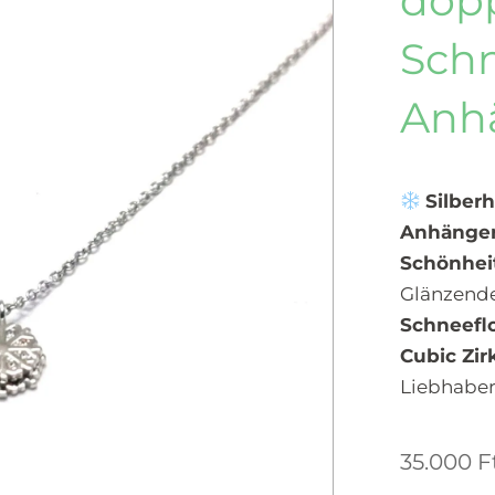
dop
Schn
Anh
Silber
Anhänger
Schönheit
Glänzend
Schneefl
Cubic Zir
Liebhaber
35.000
F