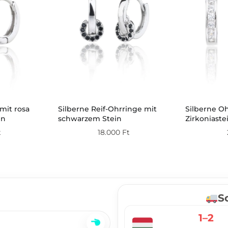
mit rosa
Silberne Reif-Ohrringe mit
Silberne O
en
schwarzem Stein
Zirkoniaste
t
18.000
Ft
S
1–2