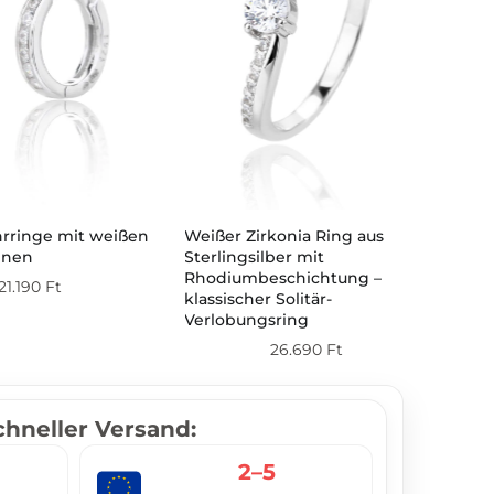
Sil
hrringe mit weißen
Weißer Zirkonia Ring aus
Ohr
inen
Sterlingsilber mit
Ste
Rhodiumbeschichtung –
21.190
Ft
klassischer Solitär-
Verlobungsring
26.690
Ft
chneller Versand:
2–5