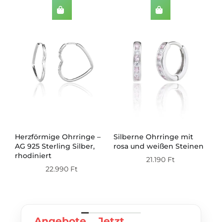
Herzförmige Ohrringe –
Silberne Ohrringe mit
Si
AG 925 Sterling Silber,
rosa und weißen Steinen
mi
ert
rhodiniert
21.190
Ft
22.990
Ft
Angebote
Jetzt