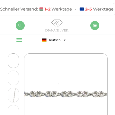
neller Versand:
1–2
Werktage
•
2–5
Werktage
Deutsch