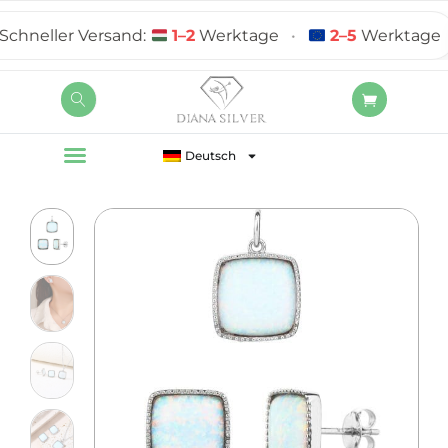
neller Versand:
1–2
Werktage
•
2–5
Werktage
Deutsch