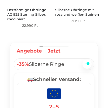
Herzförmige Ohrringe –
Silberne Ohrringe mit
Si
AG 925 Sterling Silber,
rosa und weißen Steinen
mi
ert
rhodiniert
21.190
Ft
22.990
Ft
Angebote
Jetzt
-35%
Silberne Ringe
Schneller Versand:
2–5