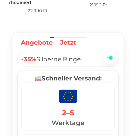
 –
rhodiniert
vo
21.190
Ft
22.990
Ft
Angebote
Jetzt
-35%
Silberne Ringe
Schneller Versand:
2–5
Werktage