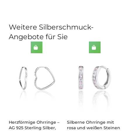
Weitere Silberschmuck-
Angebote für Sie
us
Herzförmige Ohrringe –
Silberne Ohrringe mit
Aq
AG 925 Sterling Silber,
rosa und weißen Steinen
Oh