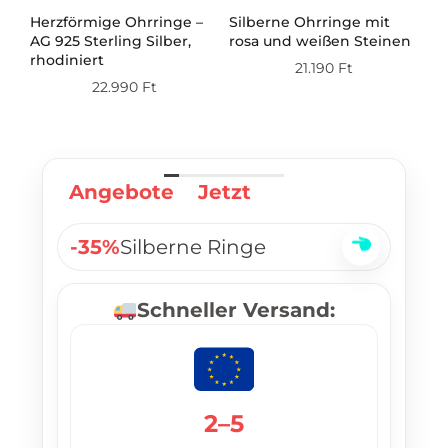
Herzförmige Ohrringe –
Silberne Ohrringe mit
Si
AG 925 Sterling Silber,
rosa und weißen Steinen
mi
ert
rhodiniert
21.190
Ft
22.990
Ft
Angebote
Jetzt
-35%
Silberne Ringe
Schneller Versand:
2–5