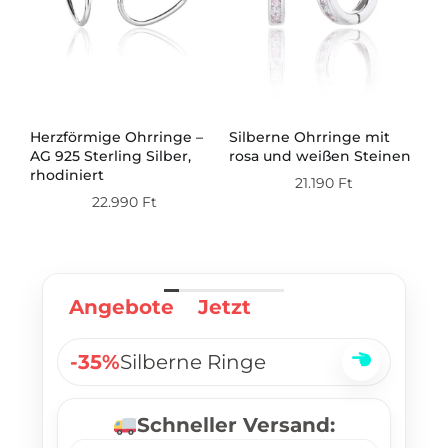
Herzförmige Ohrringe –
Silberne Ohrringe mit
Si
AG 925 Sterling Silber,
rosa und weißen Steinen
mi
ert
rhodiniert
21.190
Ft
22.990
Ft
Angebote
Jetzt
-35%
Silberne Ringe
Schneller Versand: