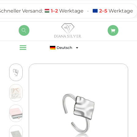
neller Versand:
1–2
Werktage
•
2–5
Werktage
Deutsch