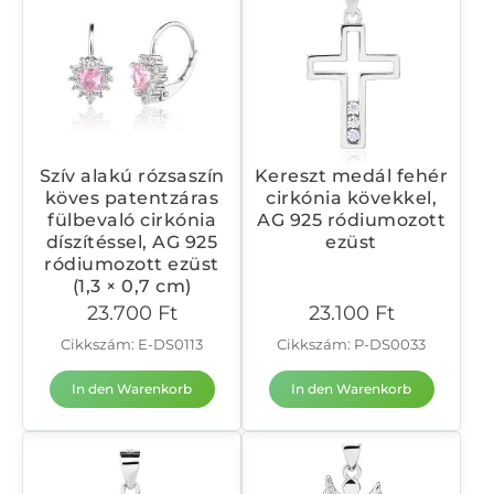
Szív alakú rózsaszín
Kereszt medál fehér
köves patentzáras
cirkónia kövekkel,
fülbevaló cirkónia
AG 925 ródiumozott
díszítéssel, AG 925
ezüst
ródiumozott ezüst
(1,3 × 0,7 cm)
23.700
Ft
23.100
Ft
Cikkszám: E-DS0113
Cikkszám: P-DS0033
In den Warenkorb
In den Warenkorb