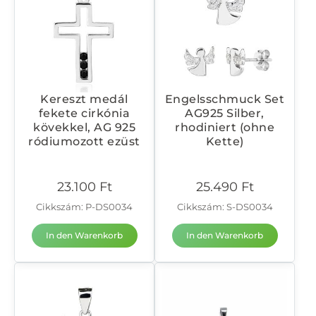
Kereszt medál
Engelsschmuck Set
fekete cirkónia
AG925 Silber,
kövekkel, AG 925
rhodiniert (ohne
ródiumozott ezüst
Kette)
23.100
Ft
25.490
Ft
Cikkszám: P-DS0034
Cikkszám: S-DS0034
In den Warenkorb
In den Warenkorb